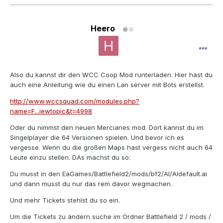
Heero
0
Also du kannst dir den WCC Coop Mod runterladen. Hier hast du
auch eine Anleitung wie du einen Lan server mit Bots erstellst.
http://www.wccsquad.com/modules.php?
name=F...iewtopic&t=4998
Oder du nimmst den neuen Mercianes mod. Dort kannst du im
Singelplayer die 64 Versionen spielen. Und bevor ich es
vergesse. Wenn du die großen Maps hast vergess nicht auch 64
Leute einzu stellen. DAs machst du so:
Du musst in den EaGames/Battlefield2/mods/bf2/AI/AIdefault.ai
und dann musst du nur das rem davor wegmachen.
Und mehr Tickets stehlst du so ein.
Um die Tickets zu ändern suche im Ordner Battlefield 2 / mods /