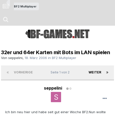
BF2 Multiplayer
32er und 64er Karten mit Bots im LAN spielen
Von
seppelini
,
18. März 2006
in
BF2 Multiplayer
VORHERIGE
Seite 1 von 2
WEITER
seppelini
0
Ich bin neu hier und habe seit gut einer Woche BF2.Nun wollte