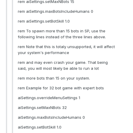
rem aiSettings.setMaxNBots 15
rem aiSettings.maxBotsIncludeHumans 0
rem aiSettings.setBotSkill 1.0
rem To spawn more than 15 bots in SP, use the
following lines instead of the three lines above.
rem Note that this is totaly unsupported, it will affect
your system's performance
rem and may even crash your game. That being
said, you will most likely be able to run a lot
rem more bots than 15 on your system.
rem Example for 32 bot game with expert bots
aiSettings.overrideMenuSettings 1
aiSettings.setMaxNBots 32
aiSettings.maxBotsIncludeHumans 0
aiSettings.setBotSkill 1.0