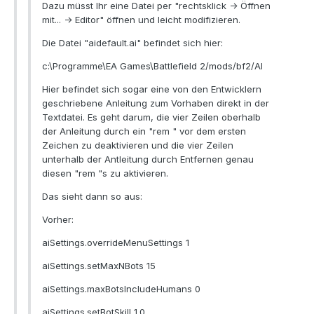
Dazu müsst Ihr eine Datei per "rechtsklick -> Öffnen
mit... -> Editor" öffnen und leicht modifizieren.
Die Datei "aidefault.ai" befindet sich hier:
c:\Programme\EA Games\Battlefield 2/mods/bf2/AI
Hier befindet sich sogar eine von den Entwicklern
geschriebene Anleitung zum Vorhaben direkt in der
Textdatei. Es geht darum, die vier Zeilen oberhalb
der Anleitung durch ein "rem " vor dem ersten
Zeichen zu deaktivieren und die vier Zeilen
unterhalb der Antleitung durch Entfernen genau
diesen "rem "s zu aktivieren.
Das sieht dann so aus:
Vorher:
aiSettings.overrideMenuSettings 1
aiSettings.setMaxNBots 15
aiSettings.maxBotsIncludeHumans 0
aiSettings.setBotSkill 1.0