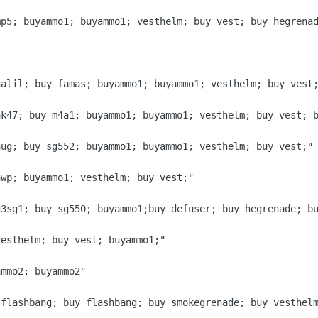
p5; buyammo1; buyammo1; vesthelm; buy vest; buy hegrenad
alil; buy famas; buyammo1; buyammo1; vesthelm; buy vest;
k47; buy m4a1; buyammo1; buyammo1; vesthelm; buy vest; b
ug; buy sg552; buyammo1; buyammo1; vesthelm; buy vest;"

wp; buyammo1; vesthelm; buy vest;"

3sg1; buy sg550; buyammo1;buy defuser; buy hegrenade; bu
esthelm; buy vest; buyammo1;"

mmo2; buyammo2"

 flashbang; buy flashbang; buy smokegrenade; buy vesthel