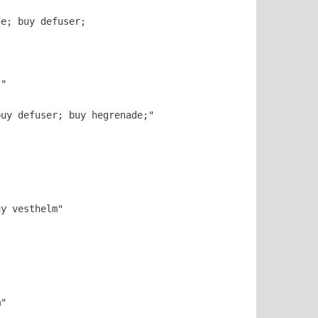
e; buy defuser;

"

uy defuser; buy hegrenade;"

y vesthelm"

m"