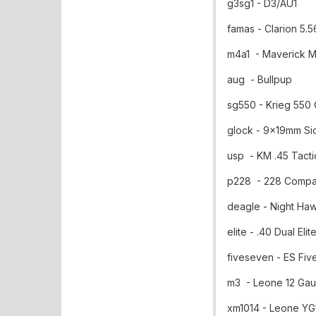
g3sg1 - D3/AU1
famas - Clarion 5.5
m4a1 - Maverick M
aug - Bullpup
sg550 - Krieg 55
glock - 9x19mm Si
usp - KM .45 Tacti
p228 - 228 Compa
deagle - Night Ha
elite - .40 Dual Elit
fiveseven - ES Fi
m3 - Leone 12 Ga
xm1014 - Leone YG