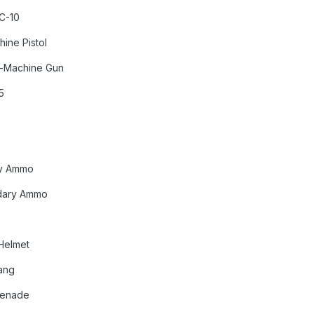
C-10
ine Pistol
-Machine Gun
5
ry Ammo
dary Ammo
Helmet
ang
renade