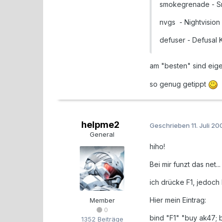
smokegrenade - 
nvgs - Nightvision
defuser - Defusal K
am "besten" sind eige
so genug getippt
helpme2
Geschrieben
11. Juli 2
General
hiho!
Bei mir funzt das net...
ich drücke F1, jedoch 
Hier mein Eintrag:
Member
0
bind "F1" "buy ak47;
1352 Beiträge