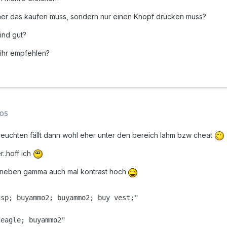
mer das kaufen muss, sondern nur einen Knopf drücken muss?
ind gut?
ihr empfehlen?
005
euchten fällt dann wohl eher unter den bereich lahm bzw cheat
r..hoff ich
 neben gamma auch mal kontrast hoch
sp; buyammo2; buyammo2; buy vest;"

eagle; buyammo2"
