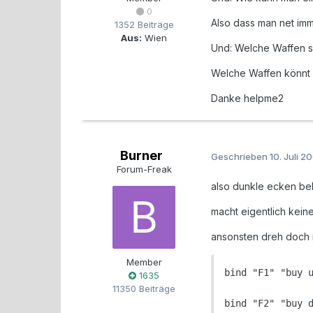
0
Also dass man net im
1352 Beiträge
Aus:
Wien
Und: Welche Waffen s
Welche Waffen könnt 
Danke helpme2
Burner
Geschrieben
10. Juli 2
Forum-Freak
also dunkle ecken bel
macht eigentlich keine
ansonsten dreh doch
Member
bind "F1" "buy u
1635
11350 Beiträge
bind "F2" "buy d