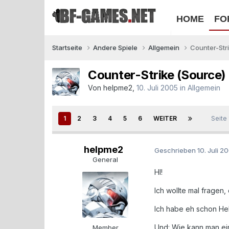
HOME
FO
Startseite
Andere Spiele
Allgemein
Counter-Str
Counter-Strike (Source)
Von
helpme2
,
10. Juli 2005
in
Allgemein
1
2
3
4
5
6
WEITER
Seite
helpme2
Geschrieben
10. Juli 2
General
HI!
Ich wollte mal fragen
Ich habe eh schon Hell
Und: Wie kann man ei
Member