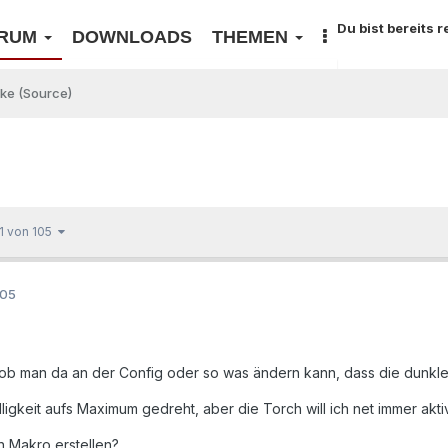
Du bist bereits 
RUM
DOWNLOADS
THEMEN
ike (Source)
 1 von 105
005
, ob man da an der Config oder so was ändern kann, dass die dunk
igkeit aufs Maximum gedreht, aber die Torch will ich net immer aktivie
n Makro erstellen?