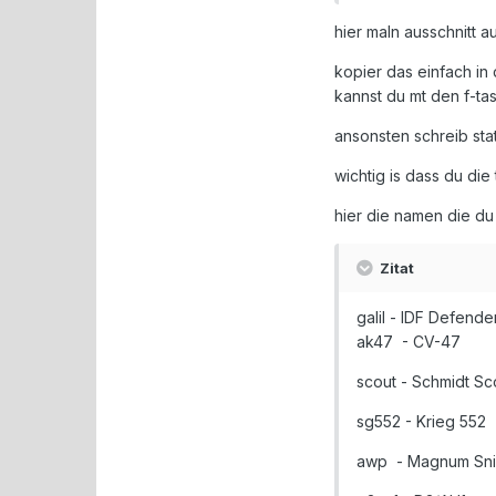
hier maln ausschnitt 
kopier das einfach in
kannst du mt den f-t
ansonsten schreib stat
wichtig is dass du di
hier die namen die du 
Zitat
galil - IDF Defende
ak47 - CV-47
scout - Schmidt Sc
sg552 - Krieg 552
awp - Magnum Snip