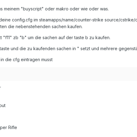
aus meinem "buyscript" oder makro oder wie oder was.
 deine config.cfg im steamapps/name/counter-strike source/cstrike/
asten die nebenstehenden sachen kaufen.
t "f11" zb "b" um die sachen auf der taste b zu kaufen.
e taste und die zu kaufenden sachen in " setzt und mehrere gegenstä
in die cfg eintragen musst
r
out
er Rifle