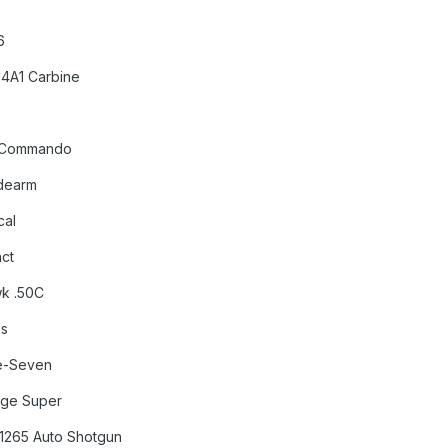
6
4A1 Carbine
0 Commando
dearm
cal
ct
wk .50C
es
ve-Seven
uge Super
1265 Auto Shotgun