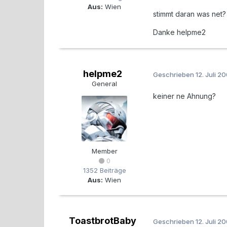
Aus:
Wien
stimmt daran was net?
Danke helpme2
helpme2
Geschrieben
12. Juli 2
General
keiner ne Ahnung?
Member
0
1352 Beiträge
Aus:
Wien
ToastbrotBaby
Geschrieben
12. Juli 2