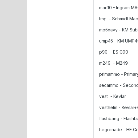
mac10 - Ingram MA
tmp - Schmidt Mach
mp5navy - KM Sub
ump45 - KM UMP4
p90 - ES C90
m249 - M249
primammo - Prima
secammo - Secon
vest - Kevlar
vesthelm - Kevlar+
flashbang - Flashb
hegrenade - HE G