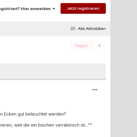
Jetzt registrieren
registriert? Hier anmelden
Alle Aktivitäten
Folgen
0
len Ecken gut beleuchtet werden?
ren, weil die ein bischen verräterisch ist...^^