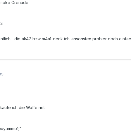
Smoke Grenade
it
ntlich... die ak47 bzw m4a1..denk ich..ansonsten probier doch einfa
005
kaufe ich die Waffe net..
 buyammo1;"