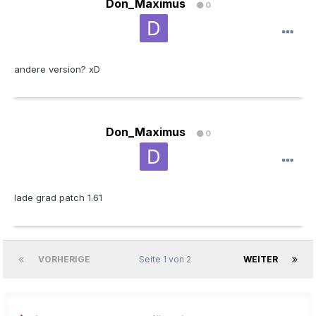
Don_Maximus
0
andere version? xD
Don_Maximus
0
lade grad patch 1.61
VORHERIGE
Seite 1 von 2
WEITER