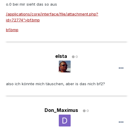
o.0 bei mir sieht das so aus
/applications/core/interface/file/attachment.php?
id=72774">bf.bmp
bf.bmp
elsta
0
also ich könnte mich täuschen, aber is das nich bf2?
Don_Maximus
0