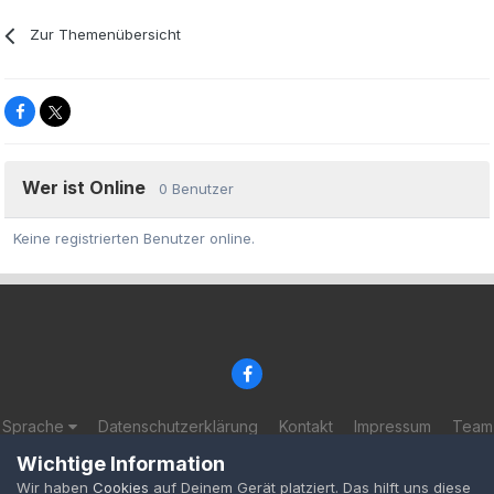
Zur Themenübersicht
Wer ist Online
0 Benutzer
Keine registrierten Benutzer online.
Sprache
Datenschutzerklärung
Kontakt
Impressum
Team
© 2002-2025 BF-Games.net
Wichtige Information
Powered by Invision Community
Wir haben
Cookies
auf Deinem Gerät platziert. Das hilft uns diese