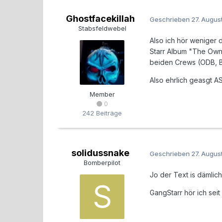
Ghostfacekillah
Geschrieben
27. Augus
Stabsfeldwebel
Also ich hör weniger 
Starr Album "The Owne
beiden Crews (ODB, B
Also ehrlich geasgt AS
Member
0
242 Beiträge
solidussnake
Geschrieben
27. Augus
Bomberpilot
Jo der Text is dämlic
GangStarr hör ich sei