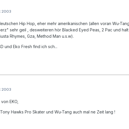
t 2003
deutschen Hip Hop, eher mehr amerikanischen (allen voran Wu-Tang 
rz" sehr geil , desweiteren hör Blacked Eyed Peas, 2 Pac und halt
usta Rhymes, Gza, Method Man u.s.w).
D und Eko Fresh find ich sch...
t 2003
h von EKO,
t Tony Hawks Pro Skater und Wu-Tang auch mal ne Zeit lang !