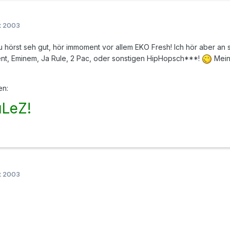
t 2003
u hörst seh gut, hör immoment vor allem EKO Fresh! Ich hör aber an s
nt, Eminem, Ja Rule, 2 Pac, oder sonstigen HipHopsch***!
Mein 
en:
uLeZ!
t 2003