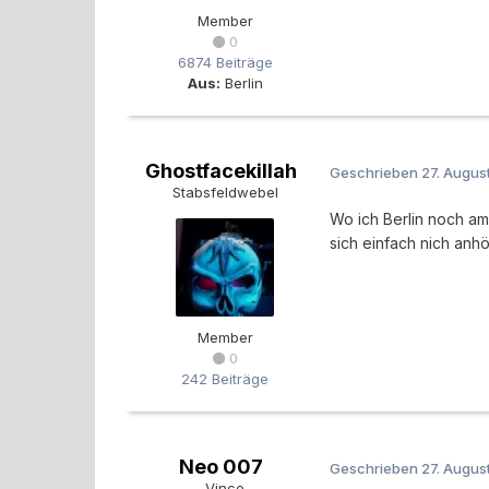
Member
0
6874 Beiträge
Aus:
Berlin
Ghostfacekillah
Geschrieben
27. Augus
Stabsfeldwebel
Wo ich Berlin noch am 
sich einfach nich anhö
Member
0
242 Beiträge
Neo 007
Geschrieben
27. Augus
Vince