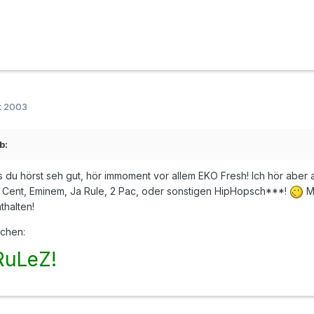
t 2003
b:
s du hörst seh gut, hör immoment vor allem EKO Fresh! Ich hör aber a
 Cent, Eminem, Ja Rule, 2 Pac, oder sonstigen HipHopsch***!
Me
thalten!
achen:
RuLeZ!