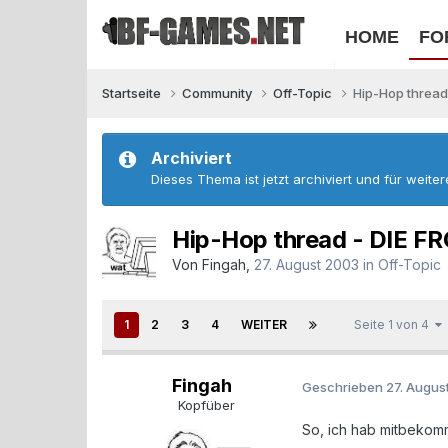
HOME
FO
Startseite
Community
Off-Topic
Hip-Hop thread
Archiviert
Dieses Thema ist jetzt archiviert und für weite
Hip-Hop thread - DIE F
Von
Fingah
,
27. August 2003
in
Off-Topic
1
2
3
4
WEITER
Seite 1 von 4
Fingah
Geschrieben
27. Augus
Kopfüber
So, ich hab mitbekomm