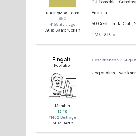
DJ Tomekk - Ganxtavil
Eminem
RacingMod Team
0
50 Cent - In da Club, 
4155 Beiträge
Aus:
Saarbrücken
DMX, 2 Pac
Fingah
Geschrieben
27. Augus
Kopfüber
Unglaublich... wie kan
Member
40
11462 Beiträge
Aus:
Berlin