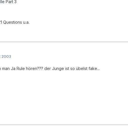
le Part 3
21 Questions u.a.
t 2003
n man Ja Rule hören??? der Junge ist so übelst fake...