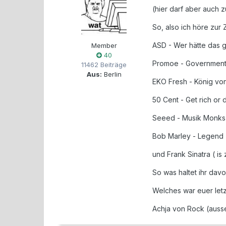
(hier darf aber auc
So, also ich höre zur Z
ASD - Wer hätte das 
Member
40
Promoe - Government
11462 Beiträge
Aus:
Berlin
EKO Fresh - König von
50 Cent - Get rich or d
Seeed - Musik Monk
Bob Marley - Legend
und Frank Sinatra ( is
So was haltet ihr davo
Welches war euer letz
Achja von Rock (ausse