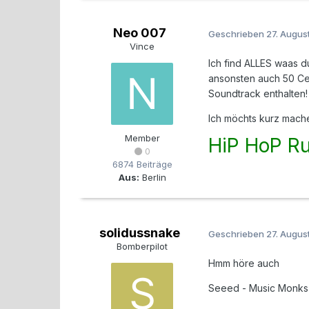
Neo 007
Geschrieben
27. Augus
Vince
Ich find ALLES waas d
ansonsten auch 50 Ce
Soundtrack enthalten!
Ich möchts kurz mach
Member
HiP HoP R
0
6874 Beiträge
Aus:
Berlin
solidussnake
Geschrieben
27. Augus
Bomberpilot
Hmm höre auch
Seeed - Music Monks