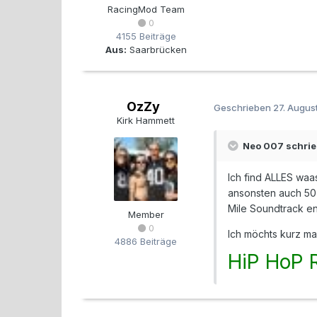
RacingMod Team
0
4155 Beiträge
Aus:
Saarbrücken
OzZy
Geschrieben
27. Augus
Kirk Hammett
Neo 007 schrie
Ich find ALLES waa
ansonsten auch 50
Mile Soundtrack en
Member
0
Ich möchts kurz m
4886 Beiträge
HiP HoP 