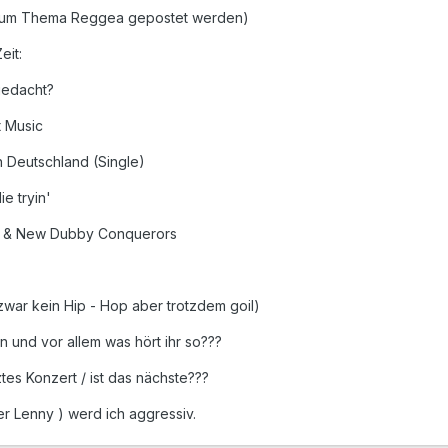
h zum Thema Reggea gepostet werden)
eit:
gedacht?
 Music
 Deutschland (Single)
ie tryin'
s & New Dubby Conquerors
 zwar kein Hip - Hop aber trotzdem goil)
n und vor allem was hört ihr so???
tes Konzert / ist das nächste???
r Lenny ) werd ich aggressiv.