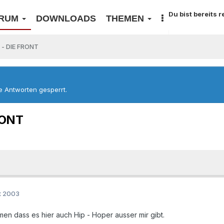
Du bist bereits 
RUM
DOWNLOADS
THEMEN
 - DIE FRONT
re Antworten gesperrt.
RONT
t 2003
en dass es hier auch Hip - Hoper ausser mir gibt.