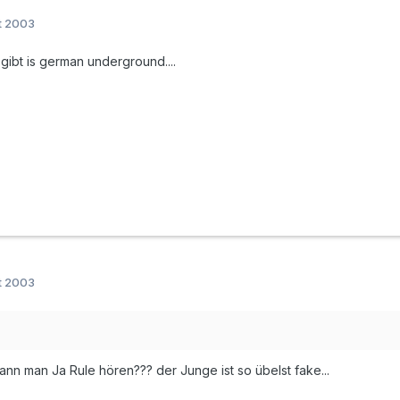
t 2003
gibt is german underground....
t 2003
kann man Ja Rule hören??? der Junge ist so übelst fake...