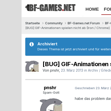
HOME
FO
Startseite
Community
BF-Games.net Forum
BF-
[BUG] GIF-Animationen spielen nicht ab (Iron / Chrome)
Archiviert
Dieses Thema ist jetzt archiviert und für weite
[BUG] GIF-Animationen s
Von
pnshr
,
23. März 2013
in
Archiv / Erledi
pnshr
Geschrieben
23. März 
Spam-Gott
habe das problem dass 