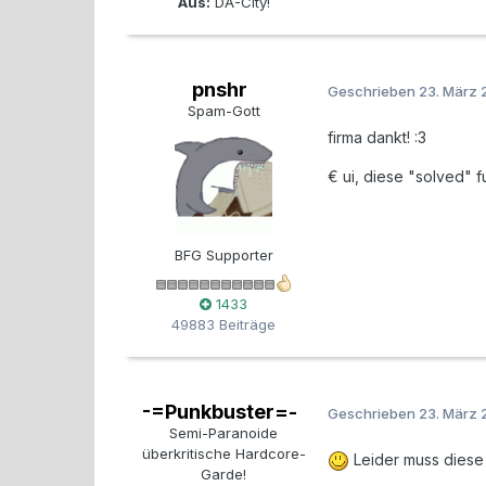
Aus:
DA-City!
pnshr
Geschrieben
23. März 
Spam-Gott
firma dankt! :3
€ ui, diese "solved" fu
BFG Supporter
1433
49883 Beiträge
-=Punkbuster=-
Geschrieben
23. März 
Semi-Paranoide
überkritische Hardcore-
Leider muss diese 
Garde!