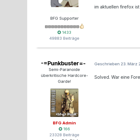
im aktuellen firefox is
BFG Supporter
1433
49883 Beiträge
-=Punkbuster=-
Geschrieben
23. März 
Semi-Paranoide
überkritische Hardcore-
Solved. War eine Foren
Garde!
BFG Admin
166
23328 Beiträge