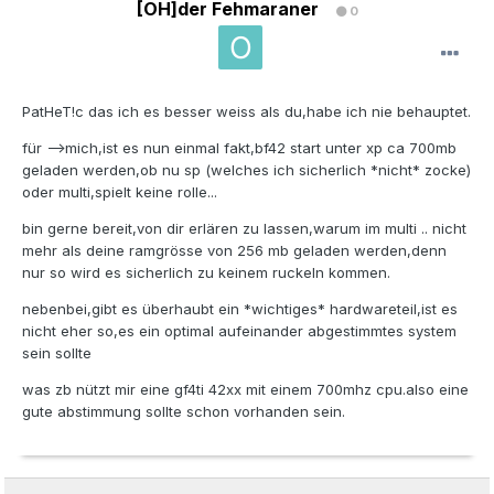
[OH]der Fehmaraner
0
PatHeT!c das ich es besser weiss als du,habe ich nie behauptet.
für -->mich,ist es nun einmal fakt,bf42 start unter xp ca 700mb
geladen werden,ob nu sp (welches ich sicherlich *nicht* zocke)
oder multi,spielt keine rolle...
bin gerne bereit,von dir erlären zu lassen,warum im multi .. nicht
mehr als deine ramgrösse von 256 mb geladen werden,denn
nur so wird es sicherlich zu keinem ruckeln kommen.
nebenbei,gibt es überhaubt ein *wichtiges* hardwareteil,ist es
nicht eher so,es ein optimal aufeinander abgestimmtes system
sein sollte
was zb nützt mir eine gf4ti 42xx mit einem 700mhz cpu.also eine
gute abstimmung sollte schon vorhanden sein.