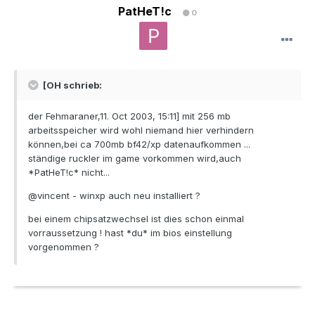
PatHeT!c
0
[OH schrieb:
der Fehmaraner,11. Oct 2003, 15:11] mit 256 mb
arbeitsspeicher wird wohl niemand hier verhindern
können,bei ca 700mb bf42/xp datenaufkommen ...
ständige ruckler im game vorkommen wird,auch
*PatHeT!c* nicht...
@vincent - winxp auch neu installiert ?
bei einem chipsatzwechsel ist dies schon einmal
vorraussetzung ! hast *du* im bios einstellung
vorgenommen ?