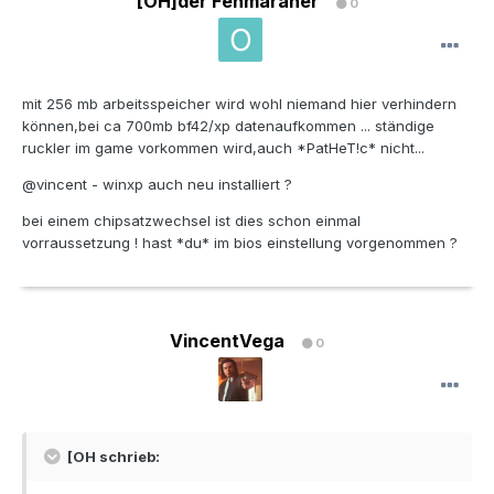
[OH]der Fehmaraner
0
mit 256 mb arbeitsspeicher wird wohl niemand hier verhindern
können,bei ca 700mb bf42/xp datenaufkommen ... ständige
ruckler im game vorkommen wird,auch *PatHeT!c* nicht...
@vincent - winxp auch neu installiert ?
bei einem chipsatzwechsel ist dies schon einmal
vorraussetzung ! hast *du* im bios einstellung vorgenommen ?
VincentVega
0
[OH schrieb: