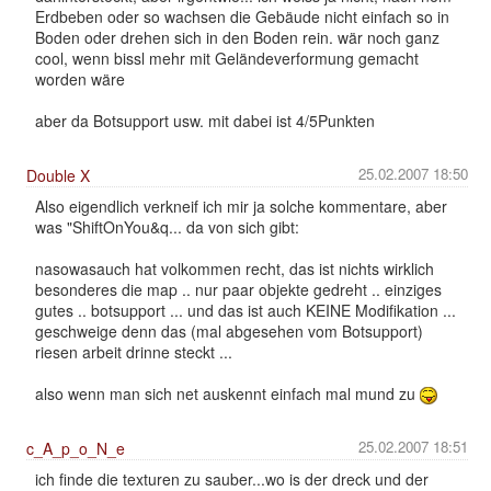
Erdbeben oder so wachsen die Gebäude nicht einfach so in
Boden oder drehen sich in den Boden rein. wär noch ganz
cool, wenn bissl mehr mit Geländeverformung gemacht
worden wäre
aber da Botsupport usw. mit dabei ist 4/5Punkten
25.02.2007 18:50
Double X
Also eigendlich verkneif ich mir ja solche kommentare, aber
was "ShiftOnYou&q... da von sich gibt:
nasowasauch hat volkommen recht, das ist nichts wirklich
besonderes die map .. nur paar objekte gedreht .. einziges
gutes .. botsupport ... und das ist auch KEINE Modifikation ...
geschweige denn das (mal abgesehen vom Botsupport)
riesen arbeit drinne steckt ...
also wenn man sich net auskennt einfach mal mund zu
25.02.2007 18:51
c_A_p_o_N_e
ich finde die texturen zu sauber...wo is der dreck und der