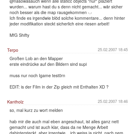
@nasowasauch wenn alle staticc objects "nur" plaziert
wurden... warum hast du s denn nicht gemacht... wär sicher
noch besser als die map rausgekommen -.-
Ich finde es irgendwie blöd solche kommentare... denn hinter
jeder modifikation steckt sicherlich eine riesen arbeit!
MfG Shifty
25.02.2007 18:45
Terpo
Großen Lob an den Mapper
erste eindrücke auf den Bildern sind supi
muss nur noch Igame test0rn
EDIT: is der Film in der Zip gleich mit Enthalten XD ?
25.02.2007 18:46
Kantholz
so, mal kurz zu wort melden
hab mir die auch mal eben angeschaut, ist alles ganz nett
gemacht und ist auch klar, dass da ne Menge Arbeit
dahintersteckt, aber irgentwie... ich weiss ja nicht, nach nem