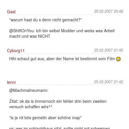
25.02.2007 20:48
Gast
"warum hast du s denn nicht gemacht?"
@ShiftOnYou: Ich bin selbst Modder und weiss was Arbeit
macht und was NICHT
25.02.2007 21:40
Cyborg11
Hihi schaut gut aus, aber der Name ist bestimmt vom Film
25.02.2007 21:42
lenni
@Machmalneumann:
Zitat: ok da is immernoch ein fehler drin beim zweiten
versuch schaffen wirs^^
"is ja nit bös gemeitn aber schöne map"
ps: wer im schlachthaus sitzt, sollte nicht mit schweinen