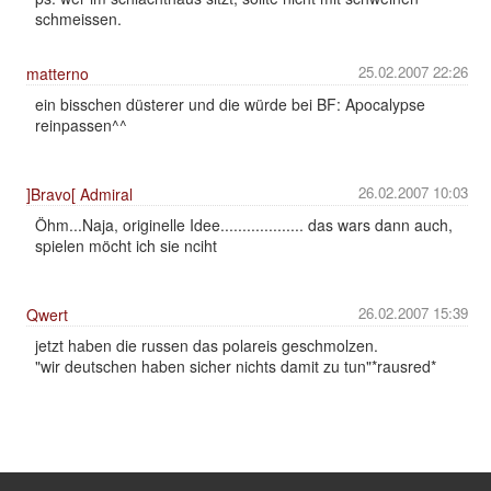
schmeissen.
25.02.2007 22:26
matterno
ein bisschen düsterer und die würde bei BF: Apocalypse
reinpassen^^
26.02.2007 10:03
]Bravo[ Admiral
Öhm...Naja, originelle Idee................... das wars dann auch,
spielen möcht ich sie nciht
26.02.2007 15:39
Qwert
jetzt haben die russen das polareis geschmolzen.
"wir deutschen haben sicher nichts damit zu tun"*rausred*