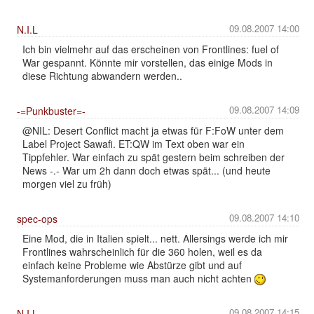
09.08.2007 14:00
N.I.L
Ich bin vielmehr auf das erscheinen von Frontlines: fuel of
War gespannt. Könnte mir vorstellen, das einige Mods in
diese Richtung abwandern werden..
09.08.2007 14:09
-=Punkbuster=-
@NIL: Desert Conflict macht ja etwas für F:FoW unter dem
Label Project Sawafi. ET:QW im Text oben war ein
Tippfehler. War einfach zu spät gestern beim schreiben der
News -.- War um 2h dann doch etwas spät... (und heute
morgen viel zu früh)
09.08.2007 14:10
spec-ops
Eine Mod, die in Italien spielt... nett. Allersings werde ich mir
Frontlines wahrscheinlich für die 360 holen, weil es da
einfach keine Probleme wie Abstürze gibt und auf
Systemanforderungen muss man auch nicht achten
09.08.2007 14:15
N.I.L