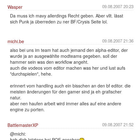
09.08.2007 20:23
Wasper
Da muss ich mavy allerdings Recht geben. Aber vllt. lässt
sich Punk ja überreden zu ner BF/Crysis Seite lol.
09.08.2007 21:36
michi.be
also bei uns im team hat auch jemand den alpha-editor, der
wurde ja an ausgewählte modteams gegeben. soll der
hammer sein was den workflow angeht.
auch die vodeos vom editor machen was her und lust aufs
"durchspielen", hehe.
erinnert vom handling auch ein bisschen an den bf editor. die
meisten änderungen für den gamer sind ja eh grafischer
natur.
aber nen haufen arbeit wird immer alles auf eine andere
engine zu porten.
09.08.2007 21:52
BattlemasterXP
@michi:
hab dich letztens bei POE gesehen