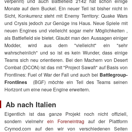
verpennt) und auch Battlefield 2142 hat schon einige
Monate auf dem Buckel. Ein neuer Teil ist bisher nicht in
Sicht, Konkurrenz steht mit Enemy Territory: Quake Wars
und Crysis jedoch zur Genüge ins Haus. Neue Spiele mit
neuen Engines und vielleicht sogar mehr Möglichkeiten ,
als Battlefield sie bietet. Glaubt man den Aussagen einiger
Modder, wird aus dem "vielleicht" ein "sehr
wahrscheinlich" und so ist es kein Wunder, dass einige
Teams sich neu orientieren. Bei den Machern von Desert
Combat (DCON) ist das mit "Project Sawafi" auf Basis von
Frontlines: Fuel of War der Fall und auch bei
Battlegroup-
Frontlines
(BGF) möchte ein Teil des Teams seinen
Horizont um eine neue Engine erweitern.
Ab nach Italien
Eigentlich ist das ganze Projekt noch nicht offiziell,
sondern vielmehr
ein Foreneintrag
auf der Plattform
Crymod.com auf den wir von verschiedenen Seiten