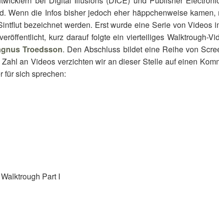
icklern bei Digital Illusions (DICE) und Publisher Electroni
rd. Wenn die Infos bisher jedoch eher häppchenweise kamen, 
Sintflut bezeichnet werden. Erst wurde eine Serie von Videos 
eröffentlicht, kurz darauf folgte ein vierteiliges Walktrough-Vi
agnus Troedsson
. Den Abschluss bildet eine Reihe von Scre
 Zahl an Videos verzichten wir an dieser Stelle auf einen Kom
r für sich sprechen:
Walktrough Part I