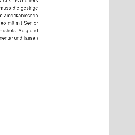
c Arts (EA) unters
muss die gestrige
im amerikanischen
deo mit mit Senior
enshots. Aufgrund
mentar und lassen