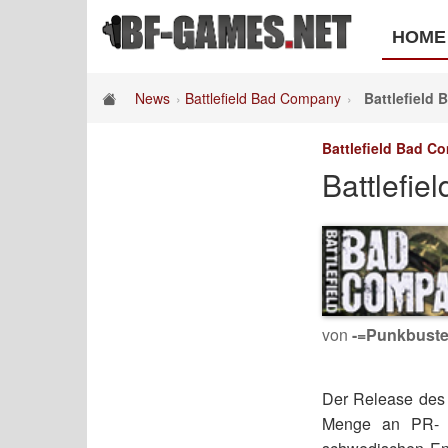
HOME
News
Battlefield Bad Company
Battlefield 
Battlefield Bad C
Battlefie
von
-=Punkbuste
Der Release des n
Menge an PR- u