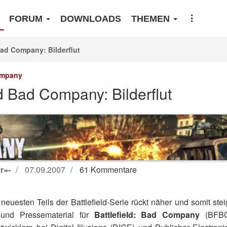
FORUM
DOWNLOADS
THEMEN
Bad Company: Bilderflut
ompany
ld Bad Company: Bilderflut
r=-
07.09.2007
61 Kommentare
euesten Teils der Battlefield-Serie rückt näher und somit stei
nd Pressematerial für
Battlefield: Bad Company
(BFBC