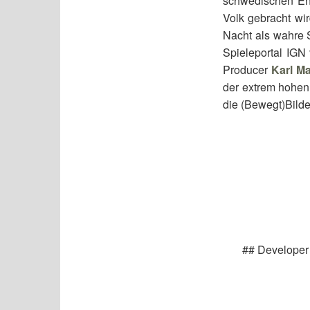
schwedischen Entw
Volk gebracht wi
Nacht als wahre 
Spieleportal IGN v
Producer
Karl M
der extrem hohen
die (Bewegt)Bilde
## Developer 