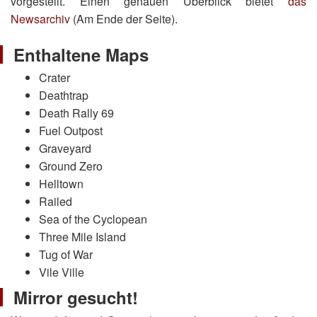
vorgestellt. Einen genauen Überblick bietet
das
Newsarchiv
(Am Ende der Seite).
Enthaltene Maps
Crater
Deathtrap
Death Rally 69
Fuel Outpost
Graveyard
Ground Zero
Helltown
Railed
Sea of the Cyclopean
Three Mile Island
Tug of War
Vile Ville
Mirror gesucht!