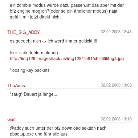
ein zombie modus würde dazu passen,ist das aber mit der
bf2 engine möglich?(oder so ein ähnlicher modus) naja
gefällt mir jetzt direkt nicht
02.02.2008 12:43
THE_BIG_ADDY
es geeeeht nich -.- ich werd immer gekickt !!!
hier is die fehlermeldung :
http://img128.imageshack.us/img128/1561/shititititithg4.jpg
*loosing key packets
02.02.2008 13:08
TheAnus
*saug* Dauert ja lange...
02.02.2008 13:10
Gast
@addy such unter der bf2 download sektion nach
pbsetup.exe und führ siie aus