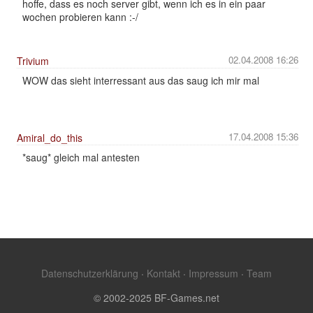
hoffe, dass es noch server gibt, wenn ich es in ein paar
wochen probieren kann :-/
02.04.2008 16:26
Trivium
WOW das sieht interressant aus das saug ich mir mal
17.04.2008 15:36
Amiral_do_this
*saug* gleich mal antesten
Datenschutzerklärung
·
Kontakt
·
Impressum
·
Team
© 2002-2025 BF-Games.net