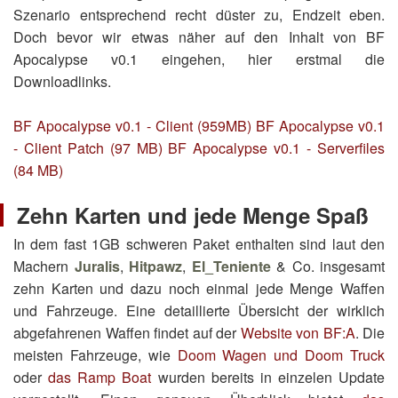
Szenario entsprechend recht düster zu, Endzeit eben.
Doch bevor wir etwas näher auf den Inhalt von BF
Apocalypse v0.1 eingehen, hier erstmal die
Downloadlinks.
BF Apocalypse v0.1 - Client (959MB)
BF Apocalypse v0.1
- Client Patch (97 MB)
BF Apocalypse v0.1 - Serverfiles
(84 MB)
Zehn Karten und jede Menge Spaß
In dem fast 1GB schweren Paket enthalten sind laut den
Machern
Juralis
,
Hitpawz
,
El_Teniente
& Co. insgesamt
zehn Karten und dazu noch einmal jede Menge Waffen
und Fahrzeuge. Eine detaillierte Übersicht der wirklich
abgefahrenen Waffen findet auf der
Website von BF:A
. Die
meisten Fahrzeuge, wie
Doom Wagen und Doom Truck
oder
das Ramp Boat
wurden bereits in einzelen Update