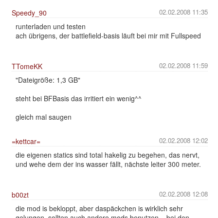
02.02.2008 11:35
Speedy_90
runterladen und testen
ach übrigens, der battlefield-basis läuft bei mir mit Fullspeed
02.02.2008 11:59
TTomeKK
"Dateigröße: 1,3 GB"
steht bei BFBasis das irritiert ein wenig^^
gleich mal saugen
02.02.2008 12:02
=kettcar=
die eigenen statics sind total hakelig zu begehen, das nervt,
und wehe dem der ins wasser fällt, nächste leiter 300 meter.
02.02.2008 12:08
b00zt
die mod is bekloppt, aber daspäckchen is wirklich sehr
gelungen, sollten auch andere mods benutzen... bei den