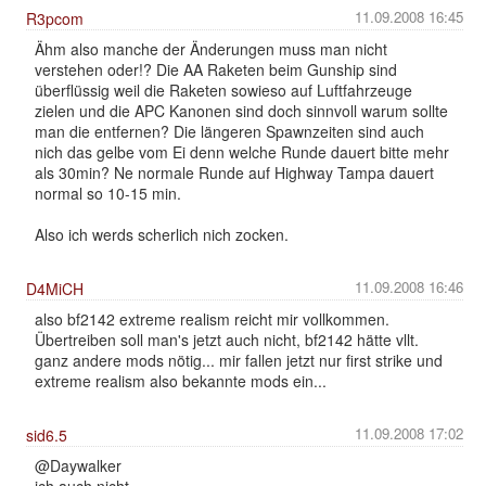
11.09.2008 16:45
R3pcom
Ähm also manche der Änderungen muss man nicht
verstehen oder!? Die AA Raketen beim Gunship sind
überflüssig weil die Raketen sowieso auf Luftfahrzeuge
zielen und die APC Kanonen sind doch sinnvoll warum sollte
man die entfernen? Die längeren Spawnzeiten sind auch
nich das gelbe vom Ei denn welche Runde dauert bitte mehr
als 30min? Ne normale Runde auf Highway Tampa dauert
normal so 10-15 min.
Also ich werds scherlich nich zocken.
11.09.2008 16:46
D4MiCH
also bf2142 extreme realism reicht mir vollkommen.
Übertreiben soll man's jetzt auch nicht, bf2142 hätte vllt.
ganz andere mods nötig... mir fallen jetzt nur first strike und
extreme realism also bekannte mods ein...
11.09.2008 17:02
sid6.5
@Daywalker
ich auch nicht....