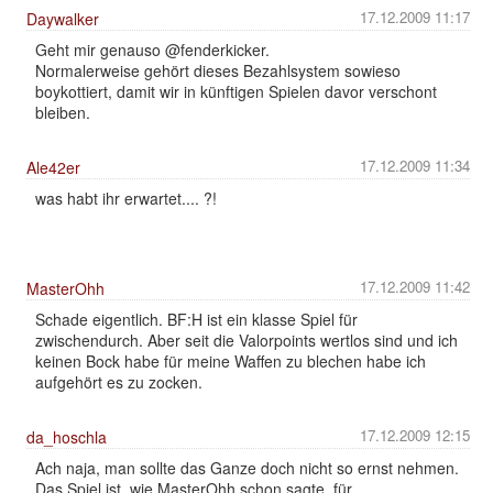
17.12.2009 11:17
Daywalker
Geht mir genauso @fenderkicker.
Normalerweise gehört dieses Bezahlsystem sowieso
boykottiert, damit wir in künftigen Spielen davor verschont
bleiben.
17.12.2009 11:34
Ale42er
was habt ihr erwartet.... ?!
17.12.2009 11:42
MasterOhh
Schade eigentlich. BF:H ist ein klasse Spiel für
zwischendurch. Aber seit die Valorpoints wertlos sind und ich
keinen Bock habe für meine Waffen zu blechen habe ich
aufgehört es zu zocken.
17.12.2009 12:15
da_hoschla
Ach naja, man sollte das Ganze doch nicht so ernst nehmen.
Das Spiel ist, wie MasterOhh schon sagte, für