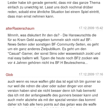
Leider habe ich gerade gemerkt, dass mir das ganze Thema
einfach zu unwichtig ist. Lasst uns doch nochmal drüber
reden, sobald eine ähnliche Situation bei einem Spiel eintritt,
dass man ernst nehmen kann.
17.12.2009 15:42
alterRasierschaum
Mmmh, was diskutiert Ihr den da? - Die Hanswurschtis die
für so Kram Geld ausgeben tummeln sich nicht auf BF-
News-Seiten oder sonstigen BF-Community-Seiten, es geht
um ein ganz anderes Zielpublikum. Es geht um den
"Casual"-Gamer, der sonst Sims oder wasweissich zockt und
mal easy ballern will. Typen die heute noch BF2 zocken wie
vor 4 Jahren gehören nicht ins BF:H Beuteschema...
17.12.2009 17:16
Glob
auch wenn es neue waffen gibt das ist egal ich bin gunner so
nur weil die ndren die uber oder suber dinger von einer
version haben sind sie nicht besser denn ich hab bemerkt
das ich mit der anfangswaffe des gunners besser kann und
auch mehr abziehe als mit der spezial version das kommt
daher ich hab alle hero points auf das getan was die waffe