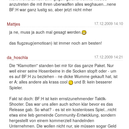
anzutreten die mit ihren uberwaffen alles weghauen...nene
BF:H war ganz lustig so, aber jetzt nicht mher
17.12.2009 14:10
Mattjes
ja ne, muss ja auch mal gesagt werden.
das flugzeug(emotioan) ist immer noch am besten!
17.12.2009 14:21
da_hoschla
Die "Klamotten" standen bei mir für das ganze Paket. Nur
weil einer seine Hosenbeine in die Socken stopft oder - um
es auf BF:H zu beziehen - ne dicke Wumme gekauft hat, ist
er A: alles andere als krass cool
und B: kein besserer
Spieler.
Fakt ist doch: BF:H ist kein ernstzunehmender Taktik-
Shooter. Das war uns allen auch schon klar bevor es das
Release gab. So what? - es ist ein kostenloses Spiel...nicht
etwa eine lieb gemeinde Community-Entwicklung, sondern
hergestellt von einem kommerziell handelnden
Unternehmen. Die wollen nicht nur, sie müssen sogar Geld