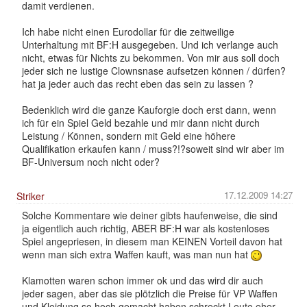
damit verdienen.
Ich habe nicht einen Eurodollar für die zeitweilige
Unterhaltung mit BF:H ausgegeben. Und ich verlange auch
nicht, etwas für Nichts zu bekommen. Von mir aus soll doch
jeder sich ne lustige Clownsnase aufsetzen können / dürfen?
hat ja jeder auch das recht eben das sein zu lassen ?
Bedenklich wird die ganze Kauforgie doch erst dann, wenn
ich für ein Spiel Geld bezahle und mir dann nicht durch
Leistung / Können, sondern mit Geld eine höhere
Qualifikation erkaufen kann / muss?!?soweit sind wir aber im
BF-Universum noch nicht oder?
17.12.2009 14:27
Striker
Solche Kommentare wie deiner gibts haufenweise, die sind
ja eigentlich auch richtig, ABER BF:H war als kostenloses
Spiel angepriesen, in diesem man KEINEN Vorteil davon hat
wenn man sich extra Waffen kauft, was man nun hat
Klamotten waren schon immer ok und das wird dir auch
jeder sagen, aber das sie plötzlich die Preise für VP Waffen
und Kleidung so hoch gemacht haben schreckt Leute eher