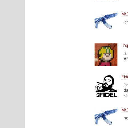
Mr.
ic
-l*s
is
A
Fid
ic
da
ki
Mr.
ne