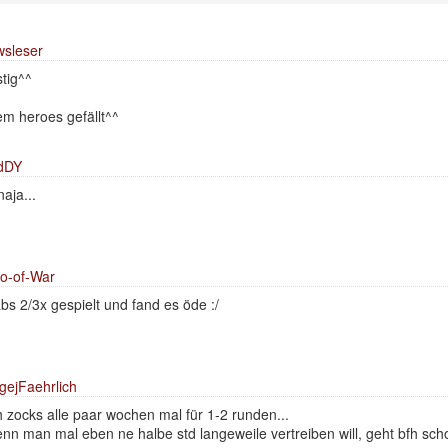
sleser
stig^^
m heroes gefällt^^
dDY
.naja...
o-of-War
bs 2/3x gespielt und fand es öde :/
gejFaehrlich
h zocks alle paar wochen mal für 1-2 runden...
nn man mal eben ne halbe std langeweile vertreiben will, geht bfh sc