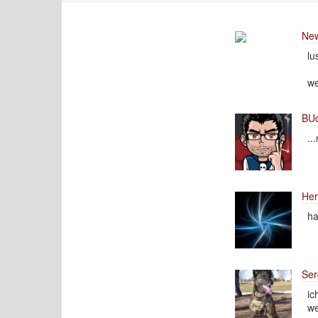
New
lu
we
BU
..
Her
ha
Ser
ic
we