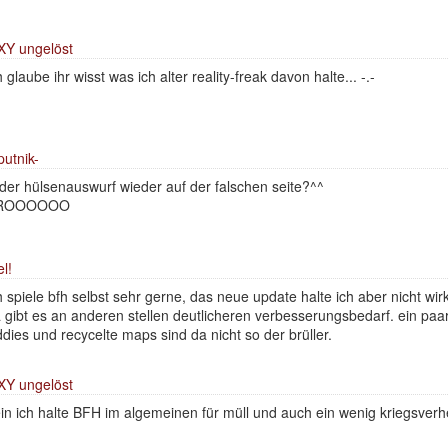
XY ungelöst
h glaube ihr wisst was ich alter reality-freak davon halte... -.-
putnik-
 der hülsenauswurf wieder auf der falschen seite?^^
ROOOOOO
el!
h spiele bfh selbst sehr gerne, das neue update halte ich aber nicht wirk
 gibt es an anderen stellen deutlicheren verbesserungsbedarf. ein paar o
ddies und recycelte maps sind da nicht so der brüller.
XY ungelöst
in ich halte BFH im algemeinen für müll und auch ein wenig kriegsverh