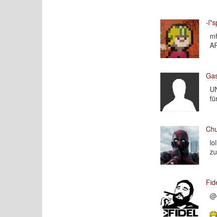
-l*s
mh
A
Gas
UN
fü
Chu
lo
zu
Fid
@e