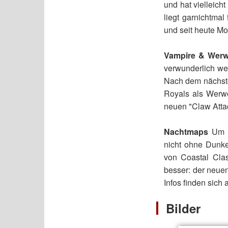
und hat vielleich
liegt garnichtmal
und seit heute Mo
Vampire & Werw
verwunderlich wen
Nach dem nächste
Royals als Werwö
neuen "Claw Atta
Nachtmaps
Um d
nicht ohne Dunke
von Coastal Cla
besser: der neuen
Infos finden sich
Bilder