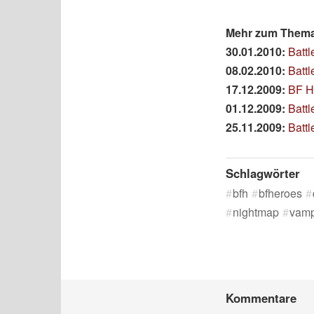
Mehr zum Thema 
30.01.2010:
Battl
08.02.2010:
Battl
17.12.2009:
BF H
01.12.2009:
Battl
25.11.2009:
Batt
Schlagwörter
bfh
bfheroes
nightmap
vamp
Kommentare