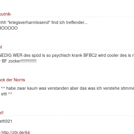
putnik-
hh "kriegsverharmlosend" find ich treffender...
ROOOOO
t
EDIG WER des spüd is so psychisch krank BFBC2 wird cooler des is 
r BF zocker!!!!!!!!!!!!!
ck der Norris
l ^^ habe zwar kaum was verstanden aber das was ich verstehe stimme 
 etti ^^
el!
tti321
http://z0r.de/64