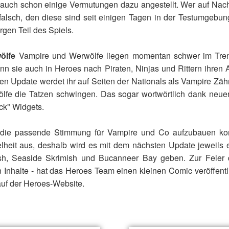
t auch schon einige Vermutungen dazu angestellt. Wer auf Nac
 falsch, den diese sind seit einigen Tagen in der Testumgebu
rgen Teil des Spiels.
ölfe
Vampire und Werwölfe liegen momentan schwer im Trend,
n sie auch in Heroes nach Piraten, Ninjas und Rittern ihren 
n Update werdet ihr auf Seiten der Nationals als Vampire Zäh
lfe die Tatzen schwingen. Das sogar wortwörtlich dank neu
ck" Widgets.
ie passende Stimmung für Vampire und Co aufzubauen k
lheit aus, deshalb wird es mit dem nächsten Update jeweils 
sh, Seaside Skrimish und Bucanneer Bay geben. Zur Feier 
 Inhalte - hat das Heroes Team einen kleinen Comic veröffentli
 auf der Heroes-Website.