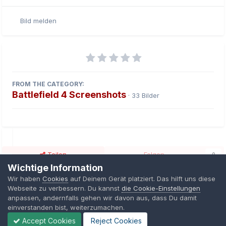
Bild melden
FROM THE CATEGORY:
Battlefield 4 Screenshots
· 33 Bilder
Teilen
Folgen
0
Wichtige Information
Wir haben
Cookies
auf Deinem Gerät platziert. Das hilft uns diese
Webseite zu verbessern. Du kannst
die Cookie-Einstellungen
Keine Kommentare vorhanden
anpassen, andernfalls gehen wir davon aus, dass Du damit
einverstanden bist, weiterzumachen.
Accept Cookies
Reject Cookies