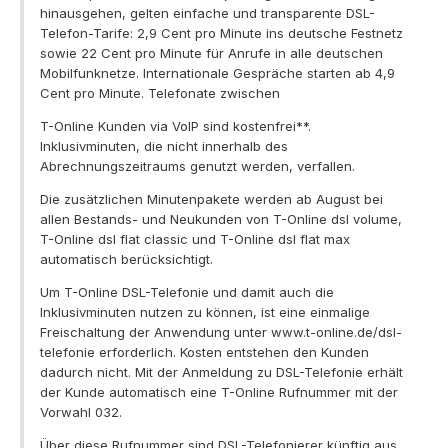
hinausgehen, gelten einfache und transparente DSL-
Telefon-Tarife: 2,9 Cent pro Minute ins deutsche Festnetz
sowie 22 Cent pro Minute für Anrufe in alle deutschen
Mobilfunknetze. Internationale Gespräche starten ab 4,9
Cent pro Minute. Telefonate zwischen
T-Online Kunden via VoIP sind kostenfrei**.
Inklusivminuten, die nicht innerhalb des
Abrechnungszeitraums genutzt werden, verfallen.
Die zusätzlichen Minutenpakete werden ab August bei
allen Bestands- und Neukunden von T-Online dsl volume,
T-Online dsl flat classic und T-Online dsl flat max
automatisch berücksichtigt.
Um T-Online DSL-Telefonie und damit auch die
Inklusivminuten nutzen zu können, ist eine einmalige
Freischaltung der Anwendung unter www.t-online.de/dsl-
telefonie erforderlich. Kosten entstehen den Kunden
dadurch nicht. Mit der Anmeldung zu DSL-Telefonie erhält
der Kunde automatisch eine T-Online Rufnummer mit der
Vorwahl 032.
Über diese Rufnummer sind DSL-Telefonierer künftig aus