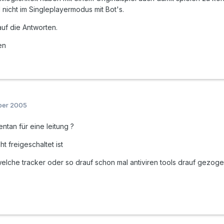
icht im Singleplayermodus mit Bot's.
auf die Antworten.
en
ber 2005
tan für eine leitung ?
t freigeschaltet ist
dwelche tracker oder so drauf schon mal antiviren tools drauf gezoge