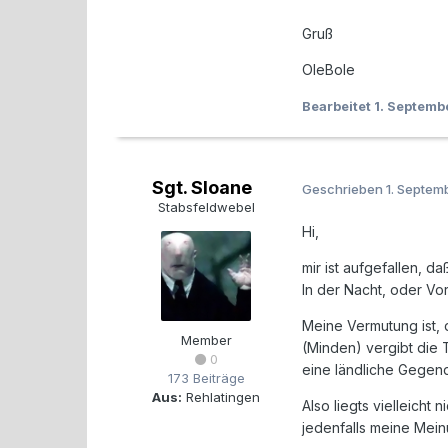
Gruß
OleBole
Bearbeitet
1. Septem
Sgt. Sloane
Geschrieben
1. Septem
Stabsfeldwebel
Hi,
mir ist aufgefallen, 
In der Nacht, oder Vor
Meine Vermutung ist, d
Member
(Minden) vergibt die 
0
eine ländliche Gegen
173 Beiträge
Aus:
Rehlatingen
Also liegts vielleicht
jedenfalls meine Mei