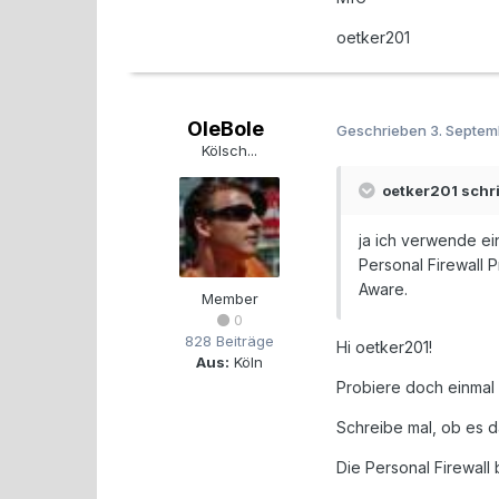
oetker201
OleBole
Geschrieben
3. Septe
Kölsch...
oetker201 schri
ja ich verwende e
Personal Firewall
Aware.
Member
0
828 Beiträge
Hi oetker201!
Aus:
Köln
Probiere doch einmal 
Schreibe mal, ob es d
Die Personal Firewall 