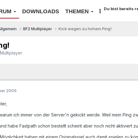
Du bist bereits 
RUM
DOWNLOADS
THEMEN
Allgemein
BF2 Multiplayer
Kick wegen zu hohem Ping!
ng!
Multiplayer
ber 2005
ler,
 warum ich immer von der Server'n gekickt werde. Weil mein Ping z
d habe Fastpath schon bestellt scheint aber noch nicht aktiviert zu
 Möglichkeit haben mit einem Originalspiel auch damit spielen zu k