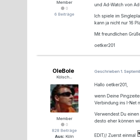
Member
und Ad-Watch von Ad
0
6 Beiträge
Ich spiele im Singlep
kann ja nicht nur 16 P
Mit freundlichen Grüß
oetker201
OleBole
Geschrieben
1. Septem
Kölsch...
Hallo oetker201,
wenn Deine Pingzeiten
Verbindung ins I-Net n
Verwendest Du einen W
Member
desto eher können wir
0
828 Beiträge
EDIT// Zuerst einmal
Aus:
Köln