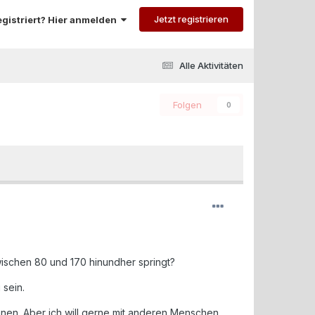
Jetzt registrieren
registriert? Hier anmelden
Alle Aktivitäten
Folgen
0
wischen 80 und 170 hinundher springt?
 sein.
önnen. Aber ich will gerne mit anderen Menschen