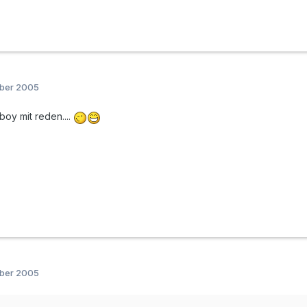
mber 2005
boy mit reden....
mber 2005