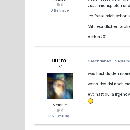
0
zusammenspielen und n
6 Beiträge
Ich freue mich schon 
Mit freundlichen Grüß
oetker201
Durro
Geschrieben
1. Septem
:-/
was hast du den momen
wenn das dsl noch nich
evtl hast du ja irgen
Member
0
1861 Beiträge