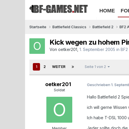
HOME
FO
Startseite
Battlefield Classics
Battlefield 2
BF2 
Kick wegen zu hohem Pi
Von
oetker201
,
1. September 2005
in
BF2 
1
2
WEITER
Seite 1 von 2
oetker201
Geschrieben
1. Septem
Soldat
Hallo Battlefield 2 Spie
ich will gerne Wissen
Ich habe T-DSL 1000 un
Jeder sollte doch die
Member