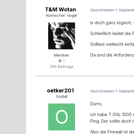
T&M Wotan
Geschrieben
1. Septem
Komischer Vogel
Is doch ganz logisch,
Schließlich leidet di
Solltest vielleicht ei
Da sind die Anforderu
Member
0
299 Beiträge
oetker201
Geschrieben
1. Septem
Soldat
Durro,
ich habe T-DSL 1000 s
Ping. Der sollte doch n
Also die Firewall ist 