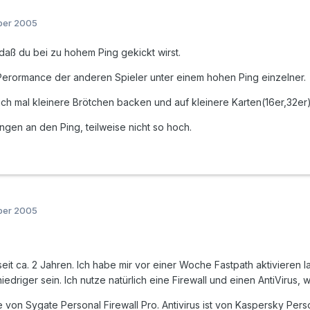
ber 2005
 daß du bei zu hohem Ping gekickt wirst.
e Perormance der anderen Spieler unter einem hohen Ping einzelner.
nfach mal kleinere Brötchen backen und auf kleinere Karten(16er,32er
ngen an den Ping, teilweise nicht so hoch.
ber 2005
eit ca. 2 Jahren. Ich habe mir vor einer Woche Fastpath aktivieren 
iedriger sein. Ich nutze natürlich eine Firewall und einen AntiVirus, w
die von Sygate Personal Firewall Pro. Antivirus ist von Kaspersky Per