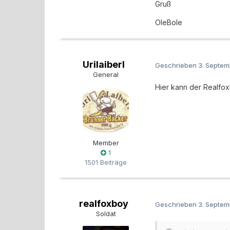
Gruß
OleBole
Urilaiberl
Geschrieben
3. Septe
General
Hier kann der Realfox
Member
1
1501 Beiträge
realfoxboy
Geschrieben
3. Septe
Soldat