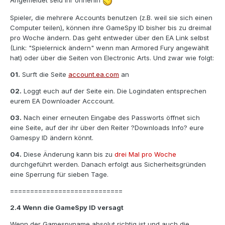
Angemeldet seid ihr ohnehin
Spieler, die mehrere Accounts benutzen (z.B. weil sie sich einen
Computer teilen), können ihre GameSpy ID bisher bis zu dreimal
pro Woche ändern. Das geht entweder über den EA Link selbst
(Link: "Spielernick ändern" wenn man Armored Fury angewählt
hat) oder über die Seiten von Electronic Arts. Und zwar wie folgt:
01.
Surft die Seite
account.ea.com
an
02.
Loggt euch auf der Seite ein. Die Logindaten entsprechen
eurem EA Downloader Acccount.
03.
Nach einer erneuten Eingabe des Passworts öffnet sich
eine Seite, auf der ihr über den Reiter ?Downloads Info? eure
Gamespy ID ändern könnt.
04.
Diese Änderung kann bis zu
drei Mal pro Woche
durchgeführt werden. Danach erfolgt aus Sicherheitsgründen
eine Sperrung für sieben Tage.
============================
2.4 Wenn die GameSpy ID versagt
Wenn der Gamespyname absolut richtig ist und auch die