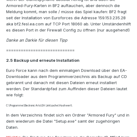
Armored-Fury-Karten in BF2 auftauchen, aber dennoch die
Meldung kommt, man solle / müsse das Spiel kaufen: BF2 fragt
seit der Installation von Euroforces die Adresse 159.153.235.28
aka bf2.fesl.ea.com auf TCP Port 18060 ab. Unter Umständenhilft
es diesen Port in der Firewall Config zu öffnen (nur ausgehend!)
Danke an Darkie für diesen Tipp
============================
2.5 Backup und erneute Installation
Euro Force kann nach dem einmaligen Download über den EA-
Downloader aus dem Programmverzeichnis als Backup auf CD
gebrannt und danach mit diesen Dateien erneut installiert
werden. Der Standardpfad zum Auffinden dieser Dateien lautet
wie folgt:
C:\Programme\Electronic Arts\EA Link\cache\Hashwert\
In dem Verzeichnis findet sich ein Ordner "Armored Fury" und in
dem wiederum die Datei "Setup.exe" samt der zugehörigen
Daten.