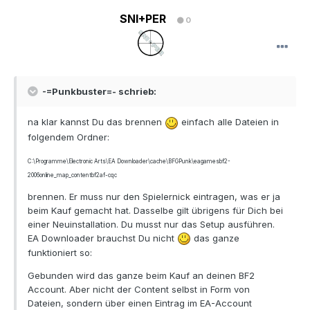
SNI+PER
0
-=Punkbuster=- schrieb:
na klar kannst Du das brennen
einfach alle Dateien in
folgendem Ordner:
C:\Programme\Electronic Arts\EA Downloader\cache\BFGPunk\eagamesbf2-
2006online_map_contentbf2af-cqc
brennen. Er muss nur den Spielernick eintragen, was er ja
beim Kauf gemacht hat. Dasselbe gilt übrigens für Dich bei
einer Neuinstallation. Du musst nur das Setup ausführen.
EA Downloader brauchst Du nicht
das ganze
funktioniert so:
Gebunden wird das ganze beim Kauf an deinen BF2
Account. Aber nicht der Content selbst in Form von
Dateien, sondern über einen Eintrag im EA-Account