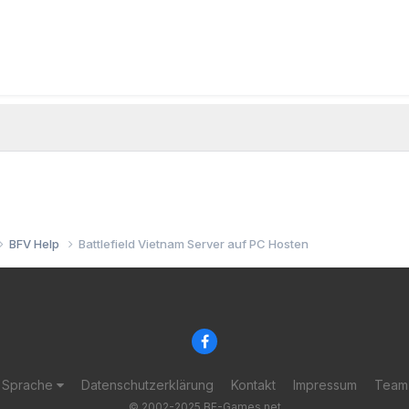
BFV Help
Battlefield Vietnam Server auf PC Hosten
Sprache
Datenschutzerklärung
Kontakt
Impressum
Team
© 2002-2025 BF-Games.net