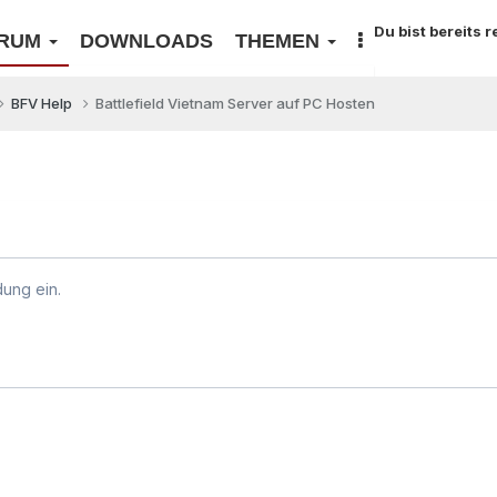
Du bist bereits 
RUM
DOWNLOADS
THEMEN
BFV Help
Battlefield Vietnam Server auf PC Hosten
dung ein.