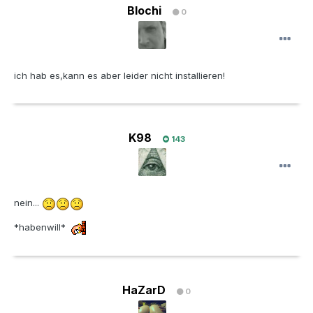
Blochi
0
ich hab es,kann es aber leider nicht installieren!
K98
143
nein...
*habenwill*
HaZarD
0