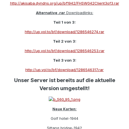
http://akisaba.dyndns.org/up/bf1942/FHSW042Client3of3.rar
Alternative
.rar
Downloadlinks:
Teil 1 von 3:
http://up.vol.to/bf/download/1286546274.rar
Teil 2 von 3:
http://up.vol.to/bf/download/1286546253.rar
Teil 3 von 3:
http://up.vol.to/bf/download/1286546317.rar
Unser Server ist bereits auf die aktuelle
Version umgestellt!
Neue Karten:
Golf hotel-1944
Sittang bridge-1942