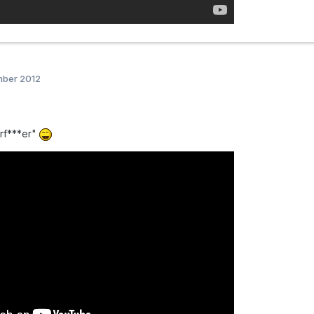
mber 2012
erf***er"