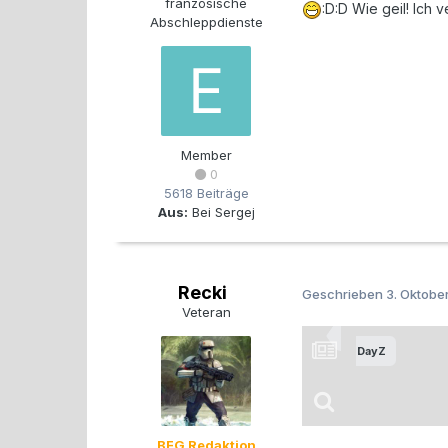
französische
:D:D Wie geil! Ich
Abschleppdienste
Member
0
5618 Beiträge
Aus:
Bei Sergej
Recki
Geschrieben
3. Oktobe
Veteran
BFG Redaktion