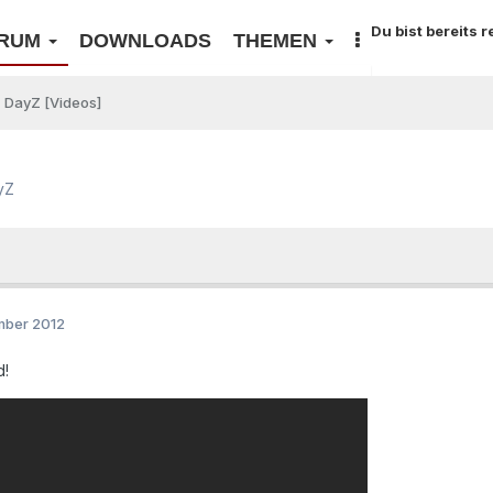
Du bist bereits 
RUM
DOWNLOADS
THEMEN
DayZ [Videos]
yZ
mber 2012
d!