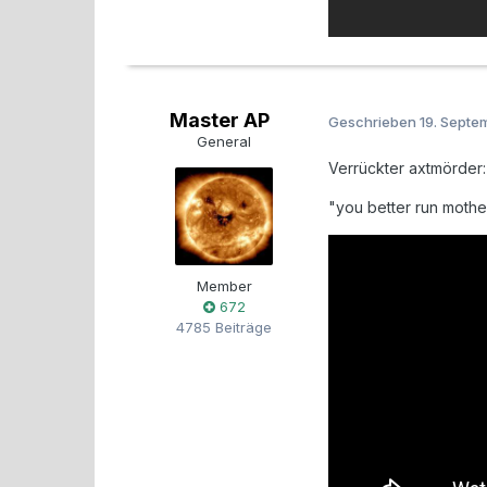
Master AP
Geschrieben
19. Septe
General
Verrückter axtmörder:
"you better run moth
Member
672
4785 Beiträge