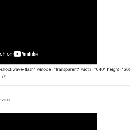
x-shockwave-flash" wmode="transparent" width="640" height="360
" />
r 2013