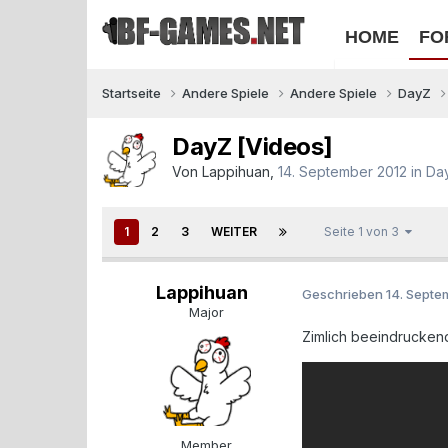
HOME
FO
Startseite
Andere Spiele
Andere Spiele
DayZ
DayZ [Videos]
Von
Lappihuan
,
14. September 2012
in
Da
1
2
3
WEITER
Seite 1 von 3
Lappihuan
Geschrieben
14. Septe
Major
Zimlich beeindrucken
Member