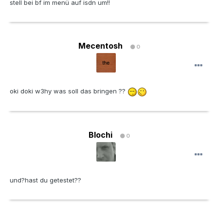
stell bei bf im menü auf isdn um!!
Mecentosh
0
oki doki w3hy was soll das bringen ??
Blochi
0
und?hast du getestet??