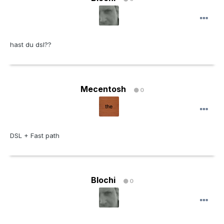
hast du dsl??
Mecentosh
0
DSL + Fast path
Blochi
0