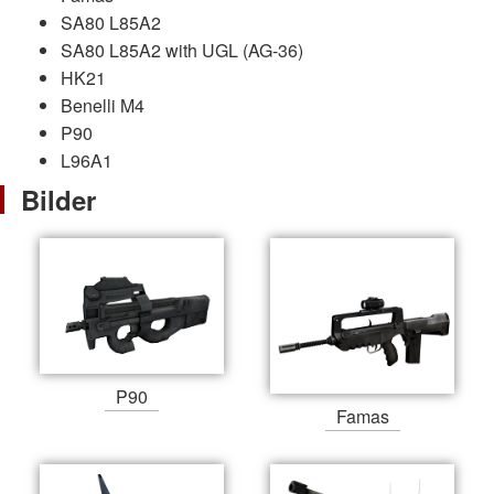
SA80 L85A2
SA80 L85A2 with UGL (AG-36)
HK21
Benelli M4
P90
L96A1
Bilder
P90
Famas