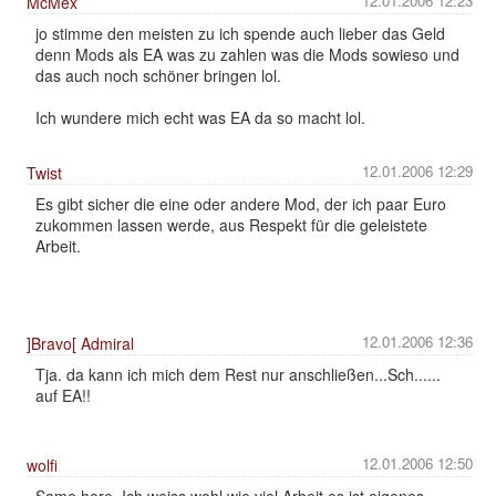
12.01.2006 12:23
McMex
jo stimme den meisten zu ich spende auch lieber das Geld
denn Mods als EA was zu zahlen was die Mods sowieso und
das auch noch schöner bringen lol.
Ich wundere mich echt was EA da so macht lol.
12.01.2006 12:29
Twist
Es gibt sicher die eine oder andere Mod, der ich paar Euro
zukommen lassen werde, aus Respekt für die geleistete
Arbeit.
12.01.2006 12:36
]Bravo[ Admiral
Tja. da kann ich mich dem Rest nur anschließen...Sch......
auf EA!!
12.01.2006 12:50
wolfi
Same here. Ich weiss wohl wie viel Arbeit es ist eigenes