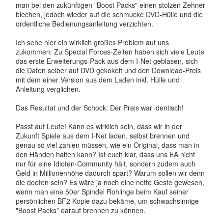
man bei den zukünftigen "Boost Packs" einen stolzen Zehner
blechen, jedoch wieder auf die schmucke DVD-Hülle und die
ordentliche Bedienungsanleitung verzichten.
Ich sehe hier ein wirklich großes Problem auf uns
zukommen: Zu Special Forces-Zeiten haben sich viele Leute
das erste Erweiterungs-Pack aus dem I-Net geblasen, sich
die Daten selber auf DVD gekokelt und den Download-Preis
mit dem einer Version aus dem Laden inkl. Hülle und
Anleitung verglichen.
Das Resultat und der Schock: Der Preis war identisch!
Passt auf Leute! Kann es wirklich sein, dass wir in der
Zukunft Spiele aus dem I-Net laden, selbst brennen und
genau so viel zahlen müssen, wie ein Original, dass man in
den Händen halten kann? Ist euch klar, dass uns EA nicht
nur für eine Idioten-Community hält, sondern zudem auch
Geld in Millionenhöhe dadurch spart? Warum sollen wir denn
die doofen sein? Es wäre ja noch eine nette Geste gewesen,
wenn man eine 50er Spindel Rohlinge beim Kauf seiner
persönlichen BF2 Kopie dazu bekäme, um schwachsinnige
"Boost Packs" darauf brennen zu können.