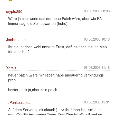
08.06.2006 08:38
crypto290
Wäre ja cool wenn das der neue Patch wäre, aber wie EA
immer sagt die Zeit abwarten (hehe)
08.06.2006 10:18
JoeKohama
Ihr glaubt doch wohl nicht im Ernst, daß es noch mal ne Map
für lau gibt !?
08.06.2006 11:18
Xersis
neuer patch ,wäre mir lieber, habe andauernd verbindungs
prob.
boster pack ja,aber kein patch.
08.06.2006 11:31
-=Punkbuster=-
Auf dem Server spielt aktuell (11:31h( "John Hopkin" aus
dem Quality Assurance Team. Das Ding ist offiziell und es