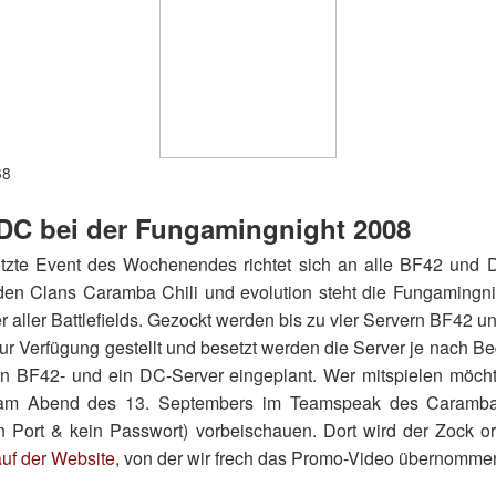
68
DC bei der Fungamingnight 2008
etzte Event des Wochenendes richtet sich an alle BF42 und D
 den Clans Caramba Chili und evolution steht die Fungamingn
r aller Battlefields. Gezockt werden bis zu vier Servern BF42 un
r Verfügung gestellt und besetzt werden die Server je nach B
in BF42- und ein DC-Server eingeplant. Wer mitspielen möcht
d am Abend des 13. Septembers im Teamspeak des Caramba 
n Port & kein Passwort) vorbeischauen. Dort wird der Zock or
auf der Website
, von der wir frech das Promo-Video übernomme