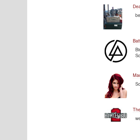
Dea
be
Bat
Bi
S
Ma
Sc
The
we