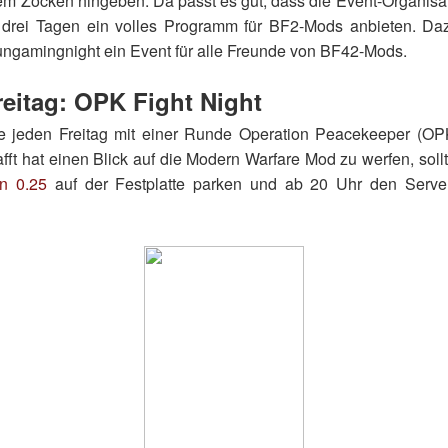
em Zocken hingeben. Da passt es gut, dass die Event-Organis
rei Tagen ein volles Programm für BF2-Mods anbieten. Dazu
ngamingnight ein Event für alle Freunde von BF42-Mods.
reitag: OPK Fight Night
ie jeden Freitag mit einer Runde Operation Peacekeeper (OP
fft hat einen Blick auf die Modern Warfare Mod zu werfen, soll
on 0.25
auf der Festplatte parken und ab 20 Uhr den Serve