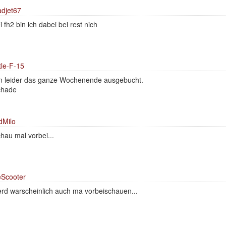
djet67
i fh2 bin ich dabei bei rest nich
tle-F-15
n leider das ganze Wochenende ausgebucht.
chade
dMilo
hau mal vorbei...
Scooter
rd warscheinlich auch ma vorbeischauen...