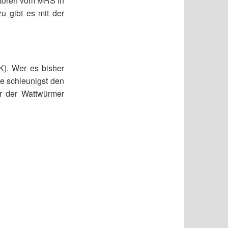
atoren vom MRS in
 gibt es mit der
K). Wer es bisher
te schleunigst den
r der Wattwürmer