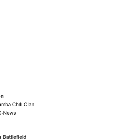
en
amba Chili Clan
S-News
Battlefield