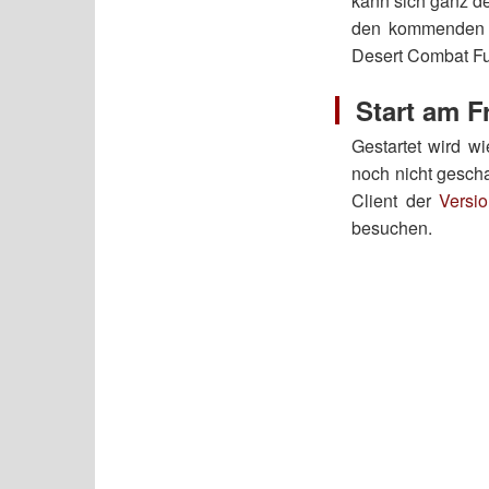
kann sich ganz d
den kommenden d
Desert Combat Fu
Start am F
Gestartet wird w
noch nicht gescha
Client der
Versi
besuchen.