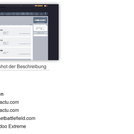
hot der Beschreibung
en
xactu.com
xactu.com
etbattlefield.com
odoo Extreme