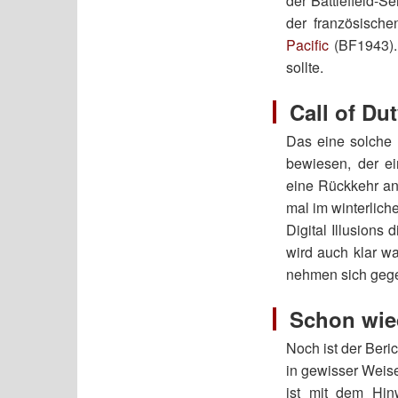
der Battlefield-S
der französische
Pacific
(BF1943). 
sollte.
Call of Du
Das eine solche 
bewiesen, der ei
eine Rückkehr an
mal im winterlich
Digital Illusions
wird auch klar wa
nehmen sich gege
Schon wie
Noch ist der Beri
in gewisser Weis
ist mit dem Hi