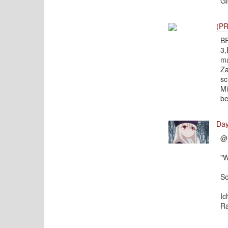
Gi
(PR
BF
3,
ma
Za
sc
Mi
be
Day
@ 
"W
So
Ic
Ra