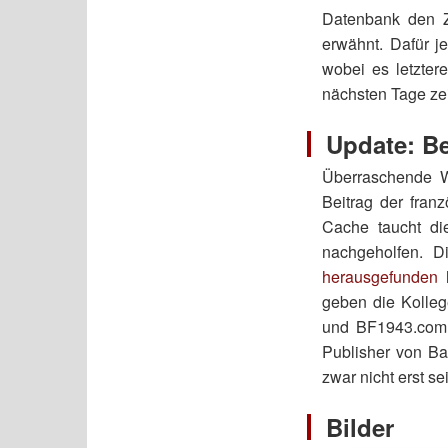
Datenbank den Zu
erwähnt. Dafür j
wobei es letztere
nächsten Tage ze
Update: Be
Überraschende W
Beitrag der fran
Cache taucht di
nachgeholfen. D
herausgefunden
geben die Kolleg
und BF1943.com, 
Publisher von Bat
zwar nicht erst s
Bilder