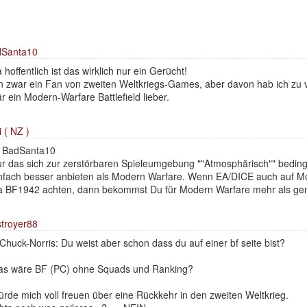
dSanta10
 hoffentlich ist das wirklich nur ein Gerücht!
n zwar ein Fan von zweiten Weltkriegs-Games, aber davon hab ich zu v
r ein Modern-Warfare Battlefield lieber.
i ( NZ )
 BadSanta10
r das sich zur zerstörbaren Spieleumgebung ""Atmosphärisch"" bed
nfach besser anbieten als Modern Warfare. Wenn EA/DICE auch auf Mo
a BF1942 achten, dann bekommst Du für Modern Warfare mehr als ge
troyer88
huck-Norris: Du weist aber schon dass du auf einer bf seite bist?
s wäre BF (PC) ohne Squads und Ranking?
rde mich voll freuen über eine Rückkehr in den zweiten Weltkrieg.