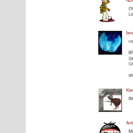
Oh
Le
fen
no
BF
(j
UA
al
Kiw
Bi
Ant
Mi