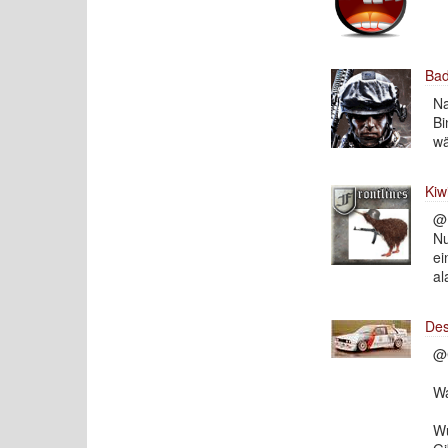
Ba
Na
Bi
wä
Kiw
@
Nu
ei
al
Des
@C
Wa
Wü