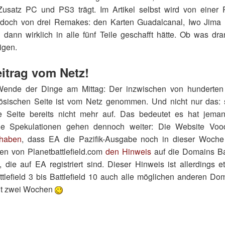
satz PC und PS3 trägt. Im Artikel selbst wird von einer 
edoch von drei Remakes: den Karten Guadalcanal, Iwo Jima
 dann wirklich in alle fünf Teile geschafft hätte. Ob was dr
igen.
itrag vom Netz!
ende der Dinge am Mittag: Der inzwischen von hunderten W
zösischen Seite ist vom Netz genommen. Und nicht nur das:
e Seite bereits nicht mehr auf. Das bedeutet es hat jema
ie Spekulationen gehen dennoch weiter: Die Website Voo
 haben
, dass EA die Pazifik-Ausgabe noch in dieser Woche
en von Planetbattlefield.com
den Hinweis
auf die Domains Ba
die auf EA registriert sind. Dieser Hinweis ist allerdings 
tlefield 3 bis Battlefield 10 auch alle möglichen anderen Do
eit zwei Wochen