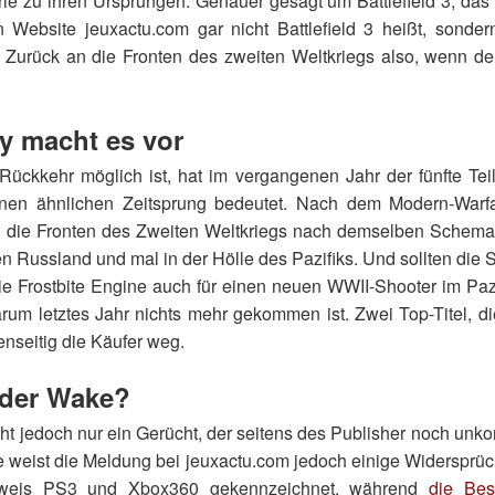
erie zu ihren Ursprüngen. Genauer gesagt um Battlefield 3, da
n Website jeuxactu.com gar nicht Battlefield 3 heißt, sonde
Zurück an die Fronten des zweiten Weltkriegs also, wenn de
ty macht es vor
Rückkehr möglich ist, hat im vergangenen Jahr der fünfte Teil
nen ähnlichen Zeitsprung bedeutet. Nach dem Modern-Warfa
 die Fronten des Zweiten Weltkriegs nach demselben Schema
en Russland und mal in der Hölle des Pazifiks. Und sollten die S
 die Frostbite Engine auch für einen neuen WWII-Shooter im Pa
rum letztes Jahr nichts mehr gekommen ist. Zwei Top-Titel, di
nseitig die Käufer weg.
der Wake?
cht jedoch nur ein Gerücht, der seitens des Publisher noch unko
e weist die Meldung bei jeuxactu.com jedoch einige Widersprüc
nweis PS3 und Xbox360 gekennzeichnet, während
die Bes