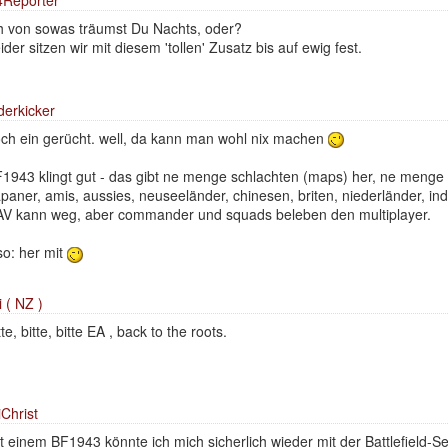
 von sowas träumst Du Nachts, oder?
ider sitzen wir mit diesem 'tollen' Zusatz bis auf ewig fest.
derkicker
ch ein gerücht. well, da kann man wohl nix machen
1943 klingt gut - das gibt ne menge schlachten (maps) her, ne menge 
apaner, amis, aussies, neuseeländer, chinesen, briten, niederländer, inde
V kann weg, aber commander und squads beleben den multiplayer.
so: her mit
i ( NZ )
tte, bitte, bitte EA , back to the roots.
iChrist
t einem BF1943 könnte ich mich sicherlich wieder mit der Battlefield-Se