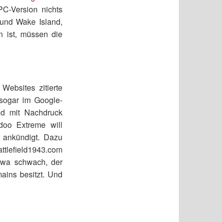
PC-Version nichts
 und Wake Island,
an ist, müssen die
ebsites zitierte
 sogar im Google-
nd mit Nachdruck
doo Extreme will
 ankündigt. Dazu
ttlefield1943.com
etwa schwach, der
mains besitzt. Und