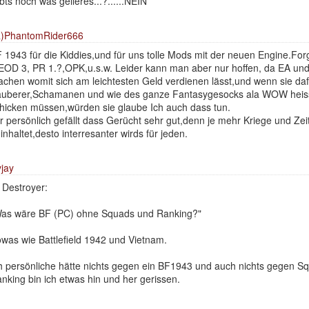
bts noch was geileres...?......NEIN
)PhantomRider666
 1943 für die Kiddies,und für uns tolle Mods mit der neuen Engine.Fo
EOD 3, PR 1.?,OPK,u.s.w. Leider kann man aber nur hoffen, da EA und
chen womit sich am leichtesten Geld verdienen lässt,und wenn sie daf
uberer,Schamanen und wie des ganze Fantasygesocks ala WOW heisst,
hicken müssen,würden sie glaube Ich auch dass tun.
r persönlich gefällt dass Gerücht sehr gut,denn je mehr Kriege und Z
inhaltet,desto interresanter wirds für jeden.
jay
Destroyer:
as wäre BF (PC) ohne Squads und Ranking?"
was wie Battlefield 1942 und Vietnam.
h persönliche hätte nichts gegen ein BF1943 und auch nichts gegen S
nking bin ich etwas hin und her gerissen.