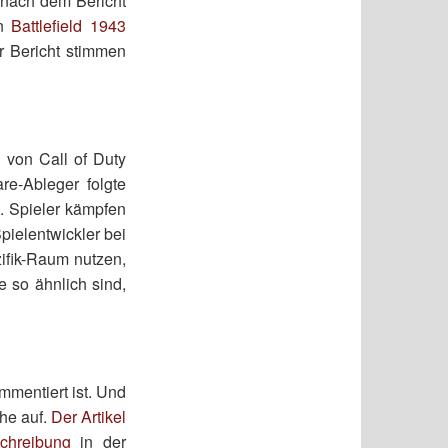
s nach dem Bericht
rn
Battlefield 1943
r Bericht stimmen
 von Call of Duty
re-Ableger folgte
. Spieler kämpfen
pielentwickler bei
zifik-Raum nutzen,
e so ähnlich sind,
mmentiert ist. Und
he auf.
Der Artikel
chreibung
in der