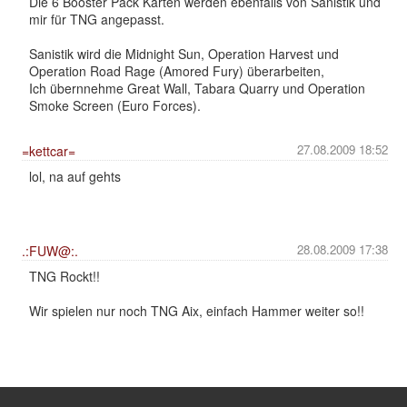
Die 6 Booster Pack Karten werden ebenfalls von Sanistik und
mir für TNG angepasst.
Sanistik wird die Midnight Sun, Operation Harvest und
Operation Road Rage (Amored Fury) überarbeiten,
Ich übernnehme Great Wall, Tabara Quarry und Operation
Smoke Screen (Euro Forces).
27.08.2009 18:52
=kettcar=
lol, na auf gehts
28.08.2009 17:38
.:FUW@:.
TNG Rockt!!
Wir spielen nur noch TNG Aix, einfach Hammer weiter so!!