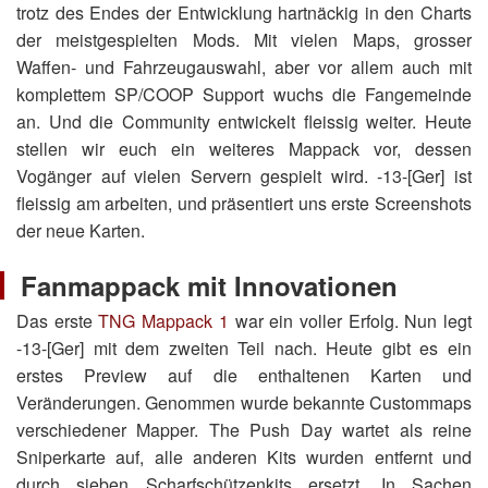
trotz des Endes der Entwicklung hartnäckig in den Charts
der meistgespielten Mods. Mit vielen Maps, grosser
Waffen- und Fahrzeugauswahl, aber vor allem auch mit
komplettem SP/COOP Support wuchs die Fangemeinde
an. Und die Community entwickelt fleissig weiter. Heute
stellen wir euch ein weiteres Mappack vor, dessen
Vogänger auf vielen Servern gespielt wird.
-13-[Ger]
ist
fleissig am arbeiten, und präsentiert uns erste Screenshots
der neue Karten.
Fanmappack mit Innovationen
Das erste
TNG Mappack 1
war ein voller Erfolg. Nun legt
-13-[Ger]
mit dem zweiten Teil nach. Heute gibt es ein
erstes Preview auf die enthaltenen Karten und
Veränderungen. Genommen wurde bekannte Custommaps
verschiedener Mapper. The Push Day wartet als reine
Sniperkarte auf, alle anderen Kits wurden entfernt und
durch sieben Scharfschützenkits ersetzt. In Sachen