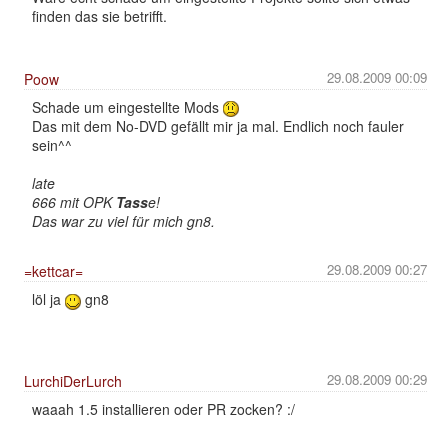
finden das sie betrifft.
29.08.2009 00:09
Poow
Schade um eingestellte Mods
Das mit dem No-DVD gefällt mir ja mal. Endlich noch fauler
sein^^
late
666 mit OPK
Tass
e!
Das war zu viel für mich gn8.
29.08.2009 00:27
=kettcar=
löl ja
gn8
29.08.2009 00:29
LurchiDerLurch
waaah 1.5 installieren oder PR zocken? :/