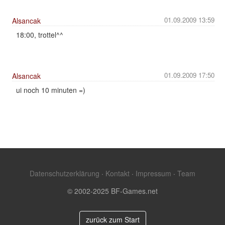
01.09.2009 13:59
Alsancak
18:00, trottel^^
01.09.2009 17:50
Alsancak
ui noch 10 minuten =)
Datenschutzerklärung
·
Kontakt
·
Impressum
·
Team
© 2002-2025 BF-Games.net
zurück zum Start