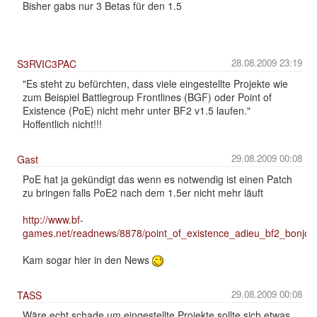
Bisher gabs nur 3 Betas für den 1.5
28.08.2009 23:19
S3RVIC3PAC
"Es steht zu befürchten, dass viele eingestellte Projekte wie
zum Beispiel Battlegroup Frontlines (BGF) oder Point of
Existence (PoE) nicht mehr unter BF2 v1.5 laufen."
Hoffentlich nicht!!!
29.08.2009 00:08
Gast
PoE hat ja gekündigt das wenn es notwendig ist einen Patch
zu bringen falls PoE2 nach dem 1.5er nicht mehr läuft
http://www.bf-
games.net/readnews/8878/point_of_existence_adieu_bf2_bonjour
Kam sogar hier in den News
29.08.2009 00:08
TASS
Wäre echt schade um eingestellte Projekte sollte sich etwas