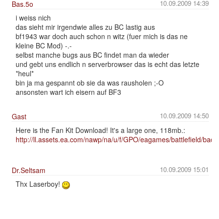
10.09.2009 14:39
Bas.5o
i weiss nich
das sieht mir irgendwie alles zu BC lastig aus
bf1943 war doch auch schon n witz (fuer mich is das ne
kleine BC Mod) -.-
selbst manche bugs aus BC findet man da wieder
und gebt uns endlich n serverbrowser das is echt das letzte
*heul*
bin ja ma gespannt ob sie da was rausholen ;-O
ansonsten wart ich eisern auf BF3
10.09.2009 14:50
Gast
Here is the Fan Kit Download! It's a large one, 118mb.:
http://ll.assets.ea.com/nawp/na/u/f/GPO/eagames/battlefield/ba
10.09.2009 15:01
Dr.Seltsam
Thx Laserboy!