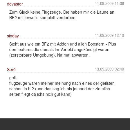
11.09.2009 11:06
devastor
Zum Glück keine Flugzeuge. Die haben mir die Laune an
BF2 mittlerweile komplett verdorben.
11.09.2009 12:10
sinday
Sieht aus wie ein BF2 mit Addon und allen Boostern - Plus
den features die damals im Vorfeld angekündigt waren
(zerstörbare Umgebung). Na mal abwarten.
13.09.2009 02:40
Ser0
geil.
flugzeuge waren meiner meinung nach eines der geilsten
sachen in bf2 (und das sag ich als jemand der ziemlich
selten fliegt da ichs nich gut kann)