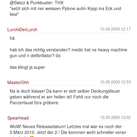
@Swizz & Punkbuster: THX
*setzt sich mit ner weissen Pylone aufm Kopp ins Eck und
liest*
10.09.2009 12:17
LurchiDerLurch
hä
hab ich das richtig verstanden? medic hat ne heavy machine
gun und n defibrillator? 0ó
das klingt ja super
10.09.2009 12:53
MasterOhh
Na is doch klasse! Da kann er sich selber Deckungsfeuer
geben während er am heilen ist! Fehlt nur noch die
Panzerfaust fürs gröbere.
10.09.2009 13:02
Spearhead
WoW! Neues Releasedatum! Letztes mal war es noch der
5.März 2010. Jetzt der 2.! Die kommen wohl schneller voran