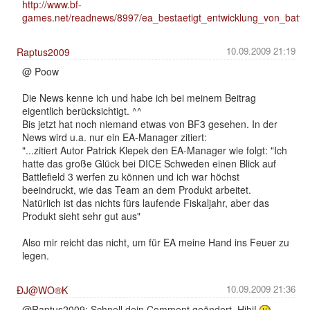
http://www.bf-
games.net/readnews/8997/ea_bestaetigt_entwicklung_von_battlef
10.09.2009 21:19
Raptus2009
@ Poow
Die News kenne ich und habe ich bei meinem Beitrag
eigentlich berücksichtigt. ^^
Bis jetzt hat noch niemand etwas von BF3 gesehen. In der
News wird u.a. nur ein EA-Manager zitiert:
"...zitiert Autor Patrick Klepek den EA-Manager wie folgt: "Ich
hatte das große Glück bei DICE Schweden einen Blick auf
Battlefield 3 werfen zu können und ich war höchst
beeindruckt, wie das Team an dem Produkt arbeitet.
Natürlich ist das nichts fürs laufende Fiskaljahr, aber das
Produkt sieht sehr gut aus"
Also mir reicht das nicht, um für EA meine Hand ins Feuer zu
legen.
10.09.2009 21:36
ÐJ@WO®K
@Raptus2009: Schnell dein Comment geändert. Hihi!