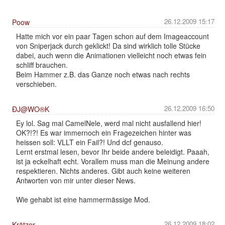
26.12.2009 15:17
Poow
Hatte mich vor ein paar Tagen schon auf dem Imageaccount
von Sniperjack durch geklickt! Da sind wirklich tolle Stücke
dabei, auch wenn die Animationen vielleicht noch etwas fein
schliff brauchen.
Beim Hammer z.B. das Ganze noch etwas nach rechts
verschieben.
26.12.2009 16:50
ÐJ@WO®K
Ey lol. Sag mal CamelNele, werd mal nicht ausfallend hier!
OK?!?! Es war immernoch ein Fragezeichen hinter was
heissen soll: VLLT ein Fail?! Und dcf genauso.
Lernt erstmal lesen, bevor Ihr beide andere beleidigt. Paaah,
ist ja eckelhaft echt. Vorallem muss man die Meinung andere
respektieren. Nichts anderes. Gibt auch keine weiteren
Antworten von mir unter dieser News.
Wie gehabt ist eine hammermässige Mod.
26.12.2009 18:02
Krätzer