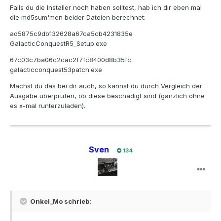
Falls du die Installer noch haben solltest, hab ich dir eben mal
die md5sum'men beider Dateien berechnet:
ad5875c9db132628a67ca5cb4231835e
GalacticConquestR5_Setup.exe
67c03c7ba06c2cac2f7fc8400d8b35fc
galacticconquest53patch.exe
Machst du das bei dir auch, so kannst du durch Vergleich der
Ausgabe überprüfen, ob diese beschädigt sind (gänzlich ohne
es x-mal runterzuladen).
Sven
134
Onkel_Mo schrieb: