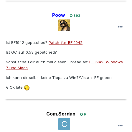
Poow
893
Ist BF1942 gepatched?
Patch_für_BF_1942
Ist GC auf 0.53 gepatched?
Sonst schau dir auch mal diesen Thread an:
BF 1942, Windows
7 und Mods
Ich kann dir selbst keine Tipps zu Win7/Vista + BF geben.
€ Ok late
Com.Sordan
9