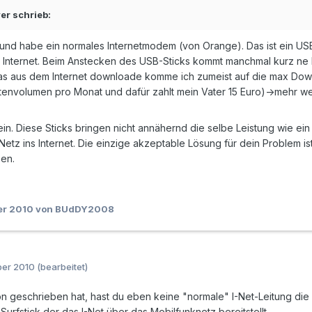
er schrieb:
und habe ein normales Internetmodem (von Orange). Das ist ein USB
m Internet. Beim Anstecken des USB-Sticks kommt manchmal kurz ne
as aus dem Internet downloade komme ich zumeist auf die max Do
tenvolumen pro Monat und dafür zahlt mein Vater 15 Euro)->mehr wei
in. Diese Sticks bringen nicht annähernd die selbe Leistung wie ein 
etz ins Internet. Die einzige akzeptable Lösung für dein Problem ist,
zen.
er 2010
von BUdDY2008
ber 2010
(bearbeitet)
geschrieben hat, hast du eben keine "normale" I-Net-Leitung die
rfstick der das I-Net über das Mobilfunknetz bereitstellt.