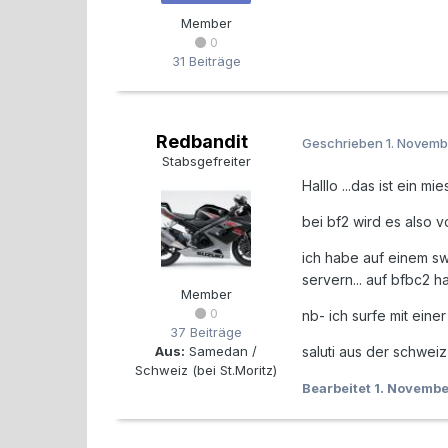
Member
0
31 Beiträge
Redbandit
Geschrieben
1. Novemb
Stabsgefreiter
Halllo ...das ist ein mie
bei bf2 wird es also 
ich habe auf einem sw
servern... auf bfbc2 
Member
0
nb- ich surfe mit e
37 Beiträge
Aus:
Samedan /
saluti aus der schwei
Schweiz (bei St.Moritz)
Bearbeitet
1. Novemb