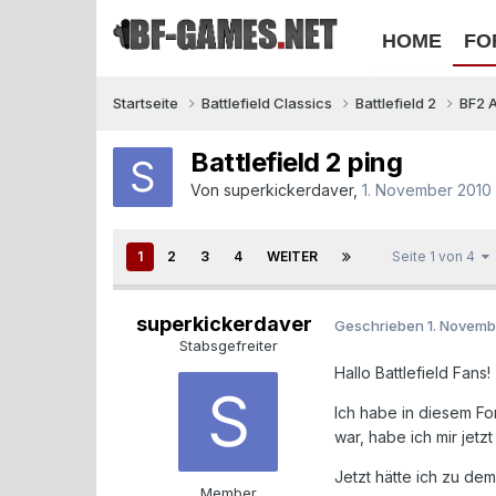
HOME
FO
Startseite
Battlefield Classics
Battlefield 2
BF2 
Battlefield 2 ping
Von
superkickerdaver
,
1. November 2010
1
2
3
4
WEITER
Seite 1 von 4
superkickerdaver
Geschrieben
1. Novemb
Stabsgefreiter
Hallo Battlefield Fans!
Ich habe in diesem For
war, habe ich mir jet
Jetzt hätte ich zu dem
Member