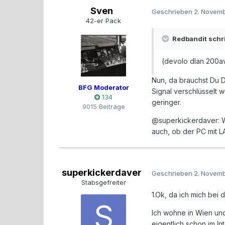
Sven
Geschrieben
2. Novem
42-er Pack
Redbandit schr
(devolo dlan 200a
Nun, da brauchst Du D
BFG Moderator
Signal verschlüsselt 
134
geringer.
9015 Beiträge
@superkickerdaver: Wie
auch, ob der PC mit L
superkickerdaver
Geschrieben
2. Novem
Stabsgefreiter
1.Ok, da ich mich bei
Ich wohne in Wien und
eigentlich schon im I