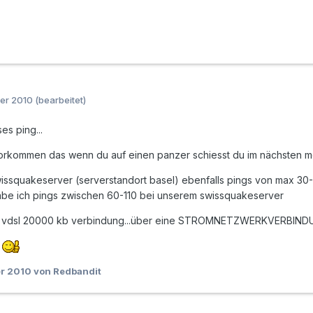
er 2010
(bearbeitet)
ses ping...
vorkommen das wenn du auf einen panzer schiesst du im nächsten mo
issquakeserver (serverstandort basel) ebenfalls pings von max 30-50
habe ich pings zwischen 60-110 bei unserem swissquakeserver
iner vdsl 20000 kb verbindung...über eine STROMNETZWERKVERBIN
z
er 2010
von Redbandit