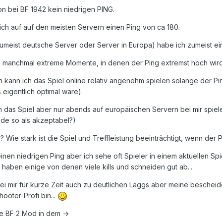
hon bei BF 1942 kein niedrigen PING.
 ich auf auf den meisten Servern einen Ping von ca 180.
umeist deutsche Server oder Server in Europa) habe ich zumeist ei
ch manchmal extreme Momente, in denen der Ping extremst hoch wird
kann ich das Spiel online relativ angenehm spielen solange der Ping 
 eigentlich optimal wäre).
ich das Spiel aber nur abends auf europäischen Servern bei mir spiel
ade so als akzeptabel?)
 Wie stark ist die Spiel und Treffleistung beeinträchtigt, wenn der Pi
inen niedrigen Ping aber ich sehe oft Spieler in einem aktuellen Spie
haben einige von denen viele kills und schneiden gut ab...
 mir für kurze Zeit auch zu deutlichen Laggs aber meine bescheiden
hooter-Profi bin...
te BF 2 Mod in dem ->