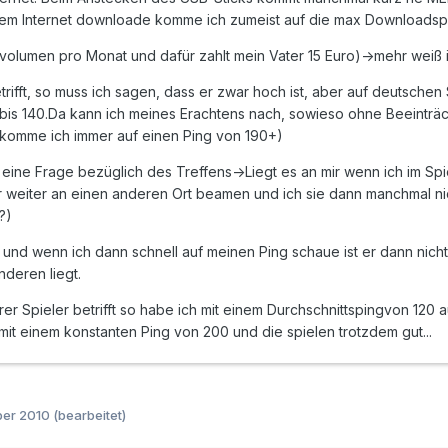
em Internet downloade komme ich zumeist auf die max Downloads
volumen pro Monat und dafür zahlt mein Vater 15 Euro)->mehr weiß i
rifft, so muss ich sagen, dass er zwar hoch ist, aber auf deutschen 
is 140.Da kann ich meines Erachtens nach, sowieso ohne Beeinträch
omme ich immer auf einen Ping von 190+)
ich eine Frage bezüglich des Treffens->Liegt es an mir wenn ich im S
 weiter an einen anderen Ort beamen und ich sie dann manchmal nich
?)
t und wenn ich dann schnell auf meinen Ping schaue ist er dann nich
nderen liegt.
er Spieler betrifft so habe ich mit einem Durchschnittspingvon 120
 mit einem konstanten Ping von 200 und die spielen trotzdem gut...
ber 2010
(bearbeitet)