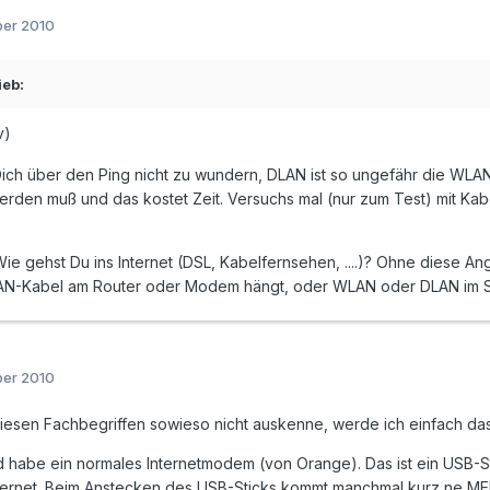
ber 2010
ieb:
v)
ich über den Ping nicht zu wundern, DLAN ist so ungefähr die WLAN
werden muß und das kostet Zeit. Versuchs mal (nur zum Test) mit Kabe
 gehst Du ins Internet (DSL, Kabelfernsehen, ....)? Ohne diese Angab
AN-Kabel am Router oder Modem hängt, oder WLAN oder DLAN im Spiel 
ber 2010
 diesen Fachbegriffen sowieso nicht auskenne, werde ich einfach das
 habe ein normales Internetmodem (von Orange). Das ist ein USB-St
nternet. Beim Anstecken des USB-Sticks kommt manchmal kurz ne ME