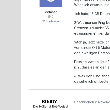
Wenn ich etwas aus d
Member
(ich habe 15 GB Daten
0
31 Beiträge
2(Was meinen Ping bet
Grenzen->zumeist 85 b
es unangenehmer da k
3Ach ja, jetzt hätte 
von einem Ort 5 Meter
der jeweiligen Person
Passiert zwar nicht of
ich , dass es an den a
4. Was den Ping ander
da sehe ich oft Leute
BUdDY
Geschrieben
2. Novem
Die Hölle ist Rot-Weiss!