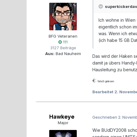
superkickerdav
Ich wohne in Wien 
eigentlich schon i
was. Wenn ich etw
BFG Veteranen
(ich habe 15 GB Da
111
3127 Beiträge
Aus:
Bad Nauheim
Das wird der Haken se
damit ja übers Handy-N
Hausleitung zu benut
€:
falsch gelesen
Bearbeitet
2. Novemb
Hawkeye
Geschrieben
2. Novem
Major
Wie BUdDY2008 schon 
sondern einen UMTS-Su