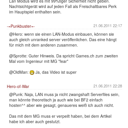
Lan Modus wird es mit 99%tiger Sicherheit nicht geben.
Nachtsichtgerät wird auf jeden Fall als Freischaltbares Perk
im Hauptspiel enthalten sein.
21.06.2011 22:17
-=Punkbuster=-
@Hero: wenn sie einen LAN-Modus einbauen, können sie
auch gleich unranked server veröffenlichen. Das eine hängt
für mich mit dem anderen zusammen.
@Sprotte: Guter Hinweis. Da spricht Games.ch zum zweiten
Mal vom Ingenieur mit MG *fear*
@OldMan:
Ja, das Video ist super
21.06.2011 22:28
Hero-of-War
@Punk: Naja, LAN muss ja nicht zwangshaft Serverfiles sein,
man könnte theoretisch ja auch wie bei BF2 einfach
hosten^^ aber wie gesagt, genaueres weiß ich auch nicht.
Das mit dem MG muss er verpeilt haben, bei dem Artikel
habe ich aber auch gestutzt.