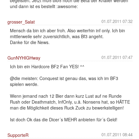
begeistert. Jetzt muß bloß noch die Beta der Knaller werden
und dann ist es bestellt :awesome:
01.07.2011 07:32
grosser_Salat
Mensch da bin ich aber froh. Also weiterhin inf only. Ich bin
mittlerweile sehr zuversichtlich, was Bf3 angeht.
Danke für die News.
01.07.2011 07:47
GunNYHIGHway
Ich bin ein Hardcore BF2 Fan YES! ^^
@die meisten: Conquest ist genau das, was ich im BF3
spielen werde.
Wenn jemand nach 12 Bier dann kurz Lust auf ne Runde
Rush oder Deathmatch, InfOnly, u.ä. Nonsens hat, so HÄTTE
man die Möglichkeit dieses Ruck Zuck zu bewerkstelligen!
Ist doch Ok das die Dicer´s MEHR anbieten für´s Geld!
01.07.2011 08:44
SupporteR