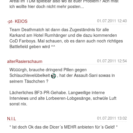
Areal im TDM spielbar also wo ist euer Problem? Ach mist
ich wollte hier doch nicht mehr posten...
01.07.2011 12:40
-pt- KEIOS
Team Deathmatch ist dann das Zugeständnis für alle
Karkand am Hotel Rumhänger und die dazu kommenden
CoD Fanboys. Mal schauen, ob es dann auch noch richtiges
Battlefield geben wird ^^
01.07.2011 12:54
alterRasierschaum
Wüüürgh, brauche dringend Pillen gegen
Schlauchlevelübelkeit
, hat der Assault-Sani sowas in
seinem Täschchen ?
Lächerliches BF3-PR-Gehabe. Langweilige interne
Interviews und alte Lorbeeren-Lobgesänge, schwüle Luft
sonst nix.
01.07.2011 13:02
N.I.L
" Ist doch Ok das die Dicer´s MEHR anbieten für´s Geld! "