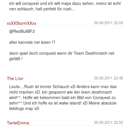
ich will conquest und ich will maps dazu sehen. metro ist echt
nen schlauch. halt perfekt für rush...
30.06.2011 22:24
xxXXSturmXXxx
@RedBullBF2
alter kannste net lesen !?
dann spiel doch conquest wenn dir Team Deathmatch net
gefällt !
30.06.2011 22:48
The L!on
Leute....Rush ist immer Schlauch xD Anders kann man das
nicht machen xD. bin gespannt wie der team deathmach
wird^^. Hoffe wir bekommen bald ein Bild von Conquest zu
sehn^^.Und ich hoffe es ist wake island! xD Meine absolute
lieblings map xD
30.06.2011 22:52
TanteEmma