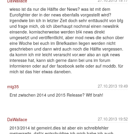
27.10.2013 19:17
DaWallace
wieso ist da nur die Hälfte der News? was ist mit dem
Eurofighter der in der news ebenfalls vorgestellt wird?
irgendwie bin ich in letzter Zeit doch sehr enttäuscht von bfg
und frage mich, ob ich überhaupt nochmal einen newslink
einsende. komischerweise werden bf4 news direkt
umgesetzt und veröffentlicht, aber mod news die schon über
eine Woche bei euch im Briefkasten liegen werden nicht
geschrieben und dann wird auch noch die Hälfte vergessen.
da komm ich mir leicht verarscht vor.wer also an opk news
interesse hat, kann sich gerne dann bei uns im forum
informieren oder auf der facebook seite oder auf moddb. für
mich ist das hier etwas daneben.
27.10.2013 19:49
mig35
Erst zwischen 2014 und 2015 Release? Wtf brah!
27.10.2013 19:52
DaWallace
2013/2014 ist gemeint.dies ist aber ein schreibfehler
meinerseits. dafür entschuldige ich mich.habe ich auch