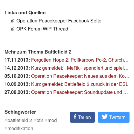
Links und Quellen
Operation Peacekeeper Facebook Seite
OPK Forum WIP Thread
Mehr zum Thema Battlefield 2
17.11.2013:
Forgotten Hope 2: Polikarpow Po-2, Churchill Varianten, Gold Beach und Tanksystem Update
14.12.2013:
Kurz gemeldet: =MeRk= spendiert und spielt PR Weihnachtsmaps
05.10.2013:
Operation Peacekeeper: Neues aus dem Kosovo
10.09.2013:
Kurz gemeldet: Battlefield 2 zurück in der ESL
27.08.2013:
Operation Peacekeeper: Soundupdate und Artillerie
Schlagwörter
Teilen
Twittern
battlefield 2
bf2
mod
modifikation