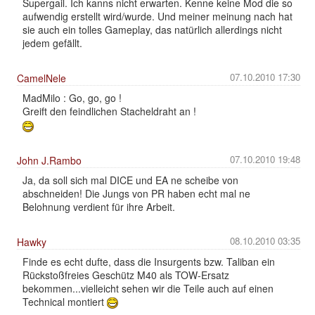
Supergail. Ich kanns nicht erwarten. Kenne keine Mod die so
aufwendig erstellt wird/wurde. Und meiner meinung nach hat
sie auch ein tolles Gameplay, das natürlich allerdings nicht
jedem gefällt.
07.10.2010 17:30
CamelNele
MadMilo : Go, go, go !
Greift den feindlichen Stacheldraht an !
07.10.2010 19:48
John J.Rambo
Ja, da soll sich mal DICE und EA ne scheibe von
abschneiden! Die Jungs von PR haben echt mal ne
Belohnung verdient für ihre Arbeit.
08.10.2010 03:35
Hawky
Finde es echt dufte, dass die Insurgents bzw. Taliban ein
Rückstoßfreies Geschütz M40 als TOW-Ersatz
bekommen...vielleicht sehen wir die Teile auch auf einen
Technical montiert