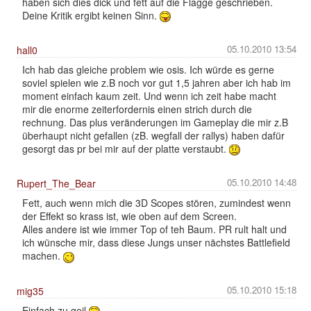
haben sich dies dick und fett auf die Flagge geschrieben.
Deine Kritik ergibt keinen Sinn.
05.10.2010 13:54
hall0
Ich hab das gleiche problem wie osis. Ich würde es gerne
soviel spielen wie z.B noch vor gut 1,5 jahren aber ich hab im
moment einfach kaum zeit. Und wenn ich zeit habe macht
mir die enorme zeiterfordernis einen strich durch die
rechnung. Das plus veränderungen im Gameplay die mir z.B
überhaupt nicht gefallen (zB. wegfall der rallys) haben dafür
gesorgt das pr bei mir auf der platte verstaubt.
05.10.2010 14:48
Rupert_The_Bear
Fett, auch wenn mich die 3D Scopes stören, zumindest wenn
der Effekt so krass ist, wie oben auf dem Screen.
Alles andere ist wie immer Top of teh Baum. PR rult halt und
ich wünsche mir, dass diese Jungs unser nächstes Battlefield
machen.
05.10.2010 15:18
mig35
Einfach zu geil