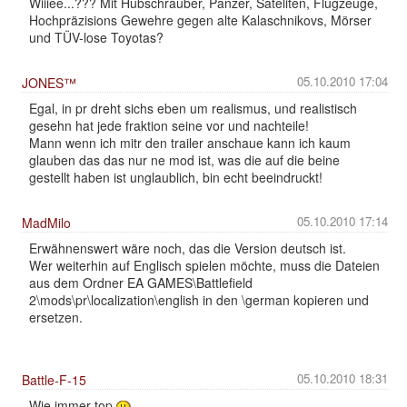
Wiiiee...??? Mit Hubschrauber, Panzer, Sateliten, Flugzeuge,
Hochpräzisions Gewehre gegen alte Kalaschnikovs, Mörser
und TÜV-lose Toyotas?
05.10.2010 17:04
JONES™
Egal, in pr dreht sichs eben um realismus, und realistisch
gesehn hat jede fraktion seine vor und nachteile!
Mann wenn ich mitr den trailer anschaue kann ich kaum
glauben das das nur ne mod ist, was die auf die beine
gestellt haben ist unglaublich, bin echt beeindruckt!
05.10.2010 17:14
MadMilo
Erwähnenswert wäre noch, das die Version deutsch ist.
Wer weiterhin auf Englisch spielen möchte, muss die Dateien
aus dem Ordner EA GAMES\Battlefield
2\mods\pr\localization\english in den \german kopieren und
ersetzen.
05.10.2010 18:31
Battle-F-15
Wie immer top