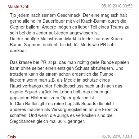
05.10.2010 09:52
MasterOhh
Tjo jedem nach seinem Geschmack. Der eine mag sich halt
gerne alleine im Dauerfeuer mit viel Krach-Bumm durch die
Gegner ballern, Andere mögen es lieber Teil eines Teams zu
sein bei dem Jeder auf Jeden angewiesen ist.
Da der heutige Mainstream-Markt ja leider nur das Krach-
Bumm Segment bedient, bin ich für Mods wie PR sehr
dankbar.
Das krasse bei PR ist ja, das man richtig geile Runde spielen
kann ohne selber einen einzigen Schuss abzufeuern. Und
trotzdem kann da einem schon ordentlich die Pumpe
flackern wenn man z.B. als Medic im schutze eines
Rauchvorhangs unter Feindbeschuss nach und nach das
eigene Squad zurück ins Leben holt, das einem gut
geplanten Hinterhalt zum Opfer gefallen ist.
In Clan Battles gibt es reine Logistik Squads die nicht
anderes machen als Versorgungskisten an die Front zu
schaffen. Und wenn die Jungs es verkacken sind die
Siegchancen gleich mal 30% geringer.
05.10.2010 10:01
Osis