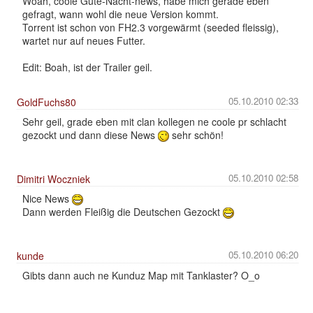
Woah, coole Gute-Nacht-news, habe mich gerade eben
gefragt, wann wohl die neue Version kommt.
Torrent ist schon von FH2.3 vorgewärmt (seeded fleissig),
wartet nur auf neues Futter.
Edit: Boah, ist der Trailer geil.
05.10.2010 02:33
GoldFuchs80
Sehr geil, grade eben mit clan kollegen ne coole pr schlacht
gezockt und dann diese News
sehr schön!
05.10.2010 02:58
Dimitri Woczniek
Nice News
Dann werden Fleißig die Deutschen Gezockt
05.10.2010 06:20
kunde
Gibts dann auch ne Kunduz Map mit Tanklaster? O_o