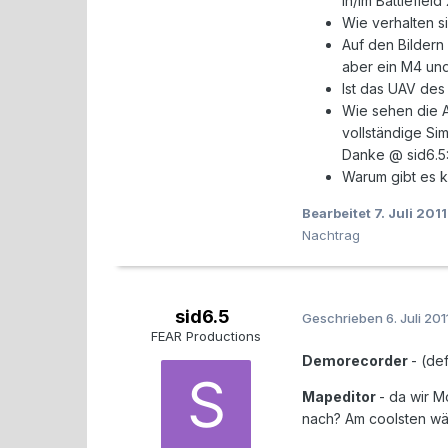
in/im Battlefiel
Wie verhalten s
Auf den Bildern
aber ein M4 und
Ist das UAV de
Wie sehen die A
vollständige Sim
Danke @ sid6.5
Warum gibt es k
Bearbeitet
7. Juli 2011
Nachtrag
sid6.5
Geschrieben
6. Juli 201
FEAR Productions
Demorecorder
- (def
Mapeditor
- da wir M
nach? Am coolsten wär 