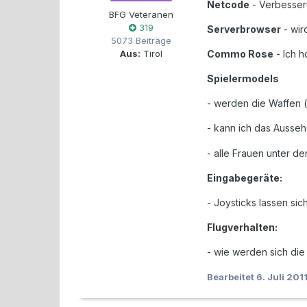
Netcode
- Verbesseru
BFG Veteranen
319
Serverbrowser
- wir
5073 Beiträge
Aus:
Tirol
Commo Rose
- Ich h
Spielermodels
- werden die Waffen (
- kann ich das Ausseh
- alle Frauen unter d
Eingabegeräte:
- Joysticks lassen sic
Flugverhalten:
- wie werden sich di
Bearbeitet
6. Juli 201