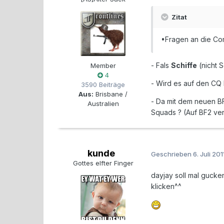
Zitat
•Fragen an die C
- Fals
Schiffe
(nicht 
Member
4
- Wird es auf den CQ
3590 Beiträge
Aus:
Brisbane /
- Da mit dem neuen B
Australien
Squads ? (Auf BF2 ve
kunde
Geschrieben
6. Juli 201
Gottes elfter Finger
dayjay soll mal gucke
klicken^^