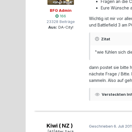
Fragen an die 
Eure Wünsche a
BFG Admin
166
Wichtig ist mir vor al
23328 Beiträge
und Battlefield 3 am 
Aus:
DA-City!
Zitat
"wie fühlen sich d
dann postet sie bitte 
nächste Frage / Bitte.
sammeln. Also auf geh
Versteckten In
Kiwi ( NZ )
Geschrieben
6. Juli 201
[AS]Alter Sack