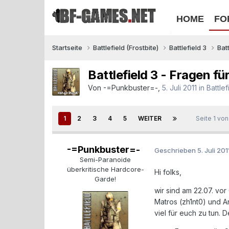
HOME
FO
Startseite
Battlefield (Frostbite)
Battlefield 3
Bat
Battlefield 3 - Fragen 
Von
-=Punkbuster=-
,
5. Juli 2011
in
Battle
1
2
3
4
5
WEITER
Seite 1 vo
-=Punkbuster=-
Geschrieben
5. Juli 201
Semi-Paranoide
überkritische Hardcore-
Hi folks,
Garde!
wir sind am 22.07. vo
Matros (zh1nt0) und A
viel für euch zu tun. 