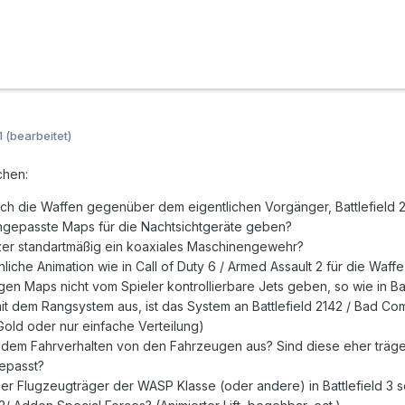
1
(bearbeitet)
chen:
ich die Waffen gegenüber dem eigentlichen Vorgänger, Battlefield 
ngepasste Maps für die Nachtsichtgeräte geben?
zer standartmäßig ein koaxiales Maschinengewehr?
nliche Animation wie in Call of Duty 6 / Armed Assault 2 für die Wa
igen Maps nicht vom Spieler kontrollierbare Jets geben, so wie in
it dem Rangsystem aus, ist das System an Battlefield 2142 / Bad Co
Gold oder nur einfache Verteilung)
t dem Fahrverhalten von den Fahrzeugen aus? Sind diese eher träge 
epasst?
 der Flugzeugträger der WASP Klasse (oder andere) in Battlefield 3 s