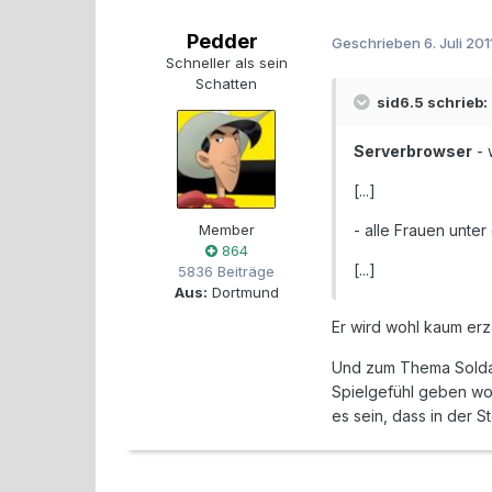
Pedder
Geschrieben
6. Juli 201
Schneller als sein
Schatten
sid6.5 schrieb:
Serverbrowser
- 
[...]
Member
- alle Frauen unte
864
[...]
5836 Beiträge
Aus:
Dortmund
Er wird wohl kaum erz
Und zum Thema Soldat
Spielgefühl geben wol
es sein, dass in der S