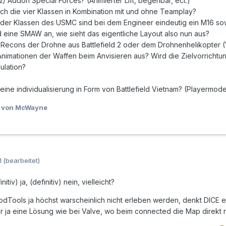
d 2/ Addon Special Forces? (Animierter Lift, begehbar, ect.)
ich die vier Klassen in Kombination mit und ohne Teamplay?
 der Klassen des USMC sind bei dem Engineer eindeutig ein M16 sow
 eine SMAW an, wie sieht das eigentliche Layout also nun aus?
s Recons der Drohne aus Battlefield 2 oder dem Drohnenhelikopt
nimationen der Waffen beim Anvisieren aus? Wird die Zielvorrichtun
ulation?
:
eine individualisierung in Form von Battlefield Vietnam? (Playermod
von McWayne
1
(bearbeitet)
initiv) ja, (definitiv) nein, vielleicht?
odTools ja höchst warscheinlich nicht erleben werden, denkt DICE 
ja eine Lösung wie bei Valve, wo beim connected die Map direkt runte