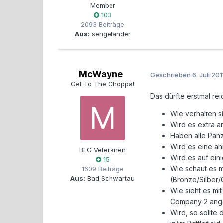
Member
103
2093 Beiträge
Aus:
sengeländer
McWayne
Geschrieben
6. Juli 201
Get To The Choppa!
Das dürfte erstmal rei
Wie verhalten s
Wird es extra a
Haben alle Pan
Wird es eine äh
BFG Veteranen
Wird es auf ein
15
Wie schaut es m
1609 Beiträge
Aus:
Bad Schwartau
(Bronze/Silber/
Wie sieht es mi
Company 2 ang
Wird, so sollte