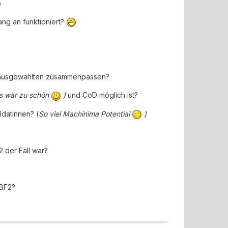
ang an funktioniert?
Kit ausgewählten zusammenpassen?
s wär zu schön
)
und CoD möglich ist?
ldatinnen? (
So viel Machinima Potential
)
2 der Fall war?
 BF2?