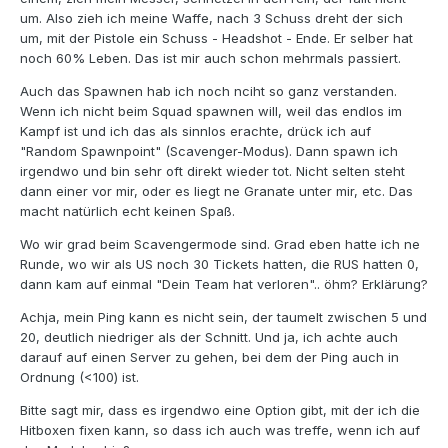
um. Also zieh ich meine Waffe, nach 3 Schuss dreht der sich
um, mit der Pistole ein Schuss - Headshot - Ende. Er selber hat
noch 60% Leben. Das ist mir auch schon mehrmals passiert.
Auch das Spawnen hab ich noch nciht so ganz verstanden.
Wenn ich nicht beim Squad spawnen will, weil das endlos im
Kampf ist und ich das als sinnlos erachte, drück ich auf
"Random Spawnpoint" (Scavenger-Modus). Dann spawn ich
irgendwo und bin sehr oft direkt wieder tot. Nicht selten steht
dann einer vor mir, oder es liegt ne Granate unter mir, etc. Das
macht natürlich echt keinen Spaß.
Wo wir grad beim Scavengermode sind. Grad eben hatte ich ne
Runde, wo wir als US noch 30 Tickets hatten, die RUS hatten 0,
dann kam auf einmal "Dein Team hat verloren".. öhm? Erklärung?
Achja, mein Ping kann es nicht sein, der taumelt zwischen 5 und
20, deutlich niedriger als der Schnitt. Und ja, ich achte auch
darauf auf einen Server zu gehen, bei dem der Ping auch in
Ordnung (<100) ist.
Bitte sagt mir, dass es irgendwo eine Option gibt, mit der ich die
Hitboxen fixen kann, so dass ich auch was treffe, wenn ich auf