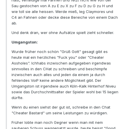
hast, verteidige mal Fahnen und fetzt nicht wie von der
Sau gestochen von A zu E zu X zu F zu D zu G zu H und
wie toll sie alle heissen. Werde mieß, leg Claymores und
C4 an Fahnen oder decke diese Bereiche von einem Dach
ab.
Und denk dran, wer ohne Aufsätze spielt zieht schneller.
Umgangston:
Wurde früher noch schön "Grüß Gott" gesagt gibt es
heute mal ein herzliches "Fuck you" oder "Cheater
Assholes". Ichhabs inzwischen aufgegeben irgendwas
sinnvolles in den CHat zu schreiben und beschimpfe
inzwischen auch alles und jeden da einem ja durch
fehlendes VoiP keine andere Möglichkeit gibt. Der
Umgangston ist irgendwie auch Köln-Kalk Hinterhof Niveu
sowie das Durchschnittsalter der Spieler wohl bei 15 liegen
dürfte.
Wenn du einen siehst der gut ist, schreibe in den Chat
"Cheater Bastard" um seine Leistungen zu würdigen.
Früher lobte man noch Gegner wenn man mit nem
sauberen Schuss weggenatzt wurde, heute heisst "Good