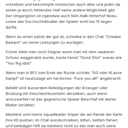
schreiben und beschimpfe inzwischen auch alles und jeden da
einem ja durch fehlendes VoiP keine andere Möglichkeit gibt.
Der Umgangston ist irgendwie auch Köln-Kalk Hinterhof Niveu
sowie das Durchschnittsalter der Spieler wohl bei 15 liegen
dürfte.
Wenn du einen siehst der gut ist, schreibe in den Chat "Cheater
Bastard" um seine Leistungen zu würdigen.
Früher lobte man noch Gegner wenn man mit nem sauberen
Schuss weggenatzt wurde, heute heisst "Good Shot" sowas wie
"You fkg Idiot"
Wenn man in BF2 zum Ende der Runde schrieb "GG oder KLasse
Kampf" ist heutzutage ein herzliches "Fuck you all!" angebracht.
Beliebt sind ausserdem Beleidigungen der Erzeuger oder
Brüstung mit Geschlechtsverkehr derselben, auch wenn
anzuzweifeln ist das gegnerische Spieler Beischlaf mit deiner
Mutter verübten.
Meistens sind meine Squadleader Sniper die am Rande der Karte
ihre KD pushen. Im Chat wundschreiben, bitten, betteln flehen
und beleidigen hilft da meistens nicht so das man auch seine