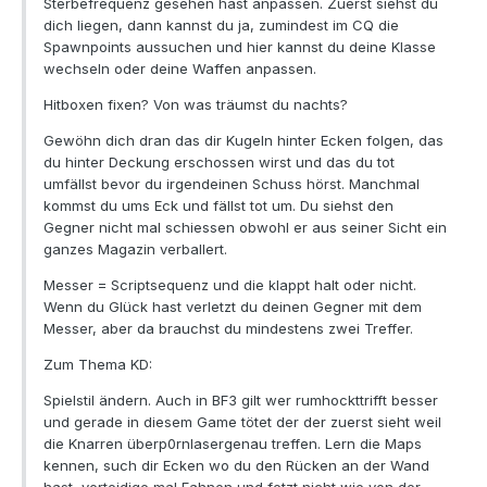
Sterbefrequenz gesehen hast anpassen. Zuerst siehst du
dich liegen, dann kannst du ja, zumindest im CQ die
Spawnpoints aussuchen und hier kannst du deine Klasse
wechseln oder deine Waffen anpassen.
Hitboxen fixen? Von was träumst du nachts?
Gewöhn dich dran das dir Kugeln hinter Ecken folgen, das
du hinter Deckung erschossen wirst und das du tot
umfällst bevor du irgendeinen Schuss hörst. Manchmal
kommst du ums Eck und fällst tot um. Du siehst den
Gegner nicht mal schiessen obwohl er aus seiner Sicht ein
ganzes Magazin verballert.
Messer = Scriptsequenz und die klappt halt oder nicht.
Wenn du Glück hast verletzt du deinen Gegner mit dem
Messer, aber da brauchst du mindestens zwei Treffer.
Zum Thema KD:
Spielstil ändern. Auch in BF3 gilt wer rumhockttrifft besser
und gerade in diesem Game tötet der der zuerst sieht weil
die Knarren überp0rnlasergenau treffen. Lern die Maps
kennen, such dir Ecken wo du den Rücken an der Wand