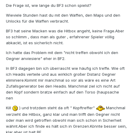
Die Frage ist, wie lange du BF3 schon spielst?
Wieviele Stunden hast du mit den Waffen, den Maps und den
Unlocks für die Waffen verbracht.
BF3 hat seine Macken was die Hitbox angeht, keine Frage.Aber
so schlimm , dass man als guter , erfahrener Spieler völlig
abkackt, ist es sicherlich nicht.
Ich hatte das Problem mit dem "nicht treffen obwohl ich den
Gegner anviesiere" eher in BF2.
In BF3 dagegen bin ich überrascht wie häufig ich treffe. Wie oft
ich Headis verteile und aus wirklich großer Distanz Gegner
eliminiere.Kommt mir manchmal so vor als wäre es eine Art
Zufallsgenerator bei den Headis. Manchmal ziel ich nicht auf
den Kopf sondern bratze einfach auf den Torso (haupsache
nen
Kill
) und trotzdem steht da oft " Kopftreffer"
Manchmal
verzieht die Hitbox, ganz klar und man trifft den Gegner nicht
oder man wird getroffen obwohl man sich schon in Sicherheit
wähnt.Aber ich finde es hält sich in Grenzen.Könnte besser sein,
klar,aber ist halt BF.