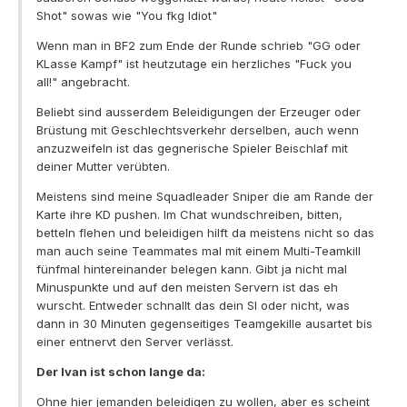
Shot" sowas wie "You fkg Idiot"
Wenn man in BF2 zum Ende der Runde schrieb "GG oder
KLasse Kampf" ist heutzutage ein herzliches "Fuck you
all!" angebracht.
Beliebt sind ausserdem Beleidigungen der Erzeuger oder
Brüstung mit Geschlechtsverkehr derselben, auch wenn
anzuzweifeln ist das gegnerische Spieler Beischlaf mit
deiner Mutter verübten.
Meistens sind meine Squadleader Sniper die am Rande der
Karte ihre KD pushen. Im Chat wundschreiben, bitten,
betteln flehen und beleidigen hilft da meistens nicht so das
man auch seine Teammates mal mit einem Multi-Teamkill
fünfmal hintereinander belegen kann. Gibt ja nicht mal
Minuspunkte und auf den meisten Servern ist das eh
wurscht. Entweder schnallt das dein Sl oder nicht, was
dann in 30 Minuten gegenseitiges Teamgekille ausartet bis
einer entnervt den Server verlässt.
Der Ivan ist schon lange da:
Ohne hier jemanden beleidigen zu wollen, aber es scheint