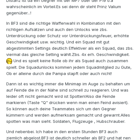
Distanz ist da ein Gegner mit der MP7 oder der P19 o.ä
wahrscheinlich im Vorteil.Es sei denn dir steht Prinz Valium
gegenüber...!
In BF3 sind die richtige Waffenwahl in Kombination mit den
richtigen Aufsätzen und auch den Unlocks wie zbs.
Unterdrückung oder Schutz vor Unterdrückungsfeuer, erhöhte
Geschwindigkeit usw. wichtig. Und ein Squad mit gut
abgestimmten Settings deutlich Effektiver als ein Squad, das zbs.
viermal das gleiche Setting wählt.Zbs. 4x erh. Geschwindigkeit.
Und es spielt keine Rolle ob ihr als Squad auch zusammen
spielt. Die Squadunlocks kommen jedem Squadmitglied zu Gute,
Ob er alleine durch die Pampa stapft oder auch nicht!
Dann ist es wichtig immer die Minimap im Auge zu behalten um
auf Feinde die in der Nähe sind schnell zu reagieren. Und was
leider oft nicht gemacht wird ist Spotten!Also die Feinde
markieren (Taste "Q" drücken wenn man einen Feind avisiert).
So können auch deine Teammates sich um den Gegner
kümmern und werden aufmerksam gemacht und gewarnt.Alles
spotten was man sieht. Soldaten, Flugzeuge , Hubschrauber.
Und nebenbei. Ich habe in den ersten Stunden BF3 auch
ziemlich abgelost.BF3 ist deutlich schneller als BF2 und hat nen