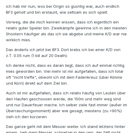
ich hab mir nun, wos bei Origin so güsntig war, auch endlich
BF3 geholt und bin erstaunt, wie seltsam es sich spielt.
Vorweg, die die mich kennen wissen, dass ich eigentlich ein
relativ guter Spieler bin. Zweikämpfe gewinne ich in den meisten
Shootern häufiger als das ich sie abgebe und meine K/D war nie
wirklich mies.
Das änderts ich jetzt bei BF3. Dort krebs ich bei einer K/D von
z.T. 0.05 rum (1 kill auf 20 Death).
Ich denke nicht, dass es daran liegt, dass ich auf einmal richtig
mies geworden bin. Viel mehr ist mir aufgefallen, dass ich total
oft "nicht treffe", obwohl ich mit dem Fadenkreuz (über Kimme
und Korn) direkt auf dem Ziel bin.
Auch ist mir aufgefallen, dass ich relativ häufig von Leuten über
den Haufen geschossen werde, die 150m und mehr weg sind
und nur Dauerfeuer mache. Ich selber ziele fast immer (außer im
Überraschungsmoment) aber wie gesagt, meistens (zu >90%)
zieh ich den kürzeren.
Das ganze geht mit dem Messer weiter. Ich stand letztens hinter
einem, zieh mein Messer, schnetzel in den rein, der fällt nicht