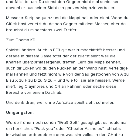
und fällst tot um. Du siehst den Gegner nicht mal schiessen
obwohl er aus seiner Sicht ein ganzes Magazin verballert.
Messer = Scriptsequenz und die klappt halt oder nicht. Wenn du
Glück hast verletzt du deinen Gegner mit dem Messer, aber da
brauchst du mindestens zwei Treffer.
Zum Thema KD:
Spielstil ändern. Auch in BF3 gilt wer rumhockttrifft besser und
gerade in diesem Game tötet der der zuerst sieht weil die
Knarren überp0rnlasergenau treffen. Lern die Maps kennen,
such dir Ecken wo du den Rücken an der Wand hast, verteidige
mal Fahnen und fetzt nicht wie von der Sau gestochen von A zu
E zu X zu F zu D zu G zu H und wie toll sie alle heissen. Werde
mieß, leg Claymores und C4 an Fahnen oder decke diese
Bereiche von einem Dach ab.
Und denk dran, wer ohne Aufsätze spielt zieht schneller.
Umgangston:
Wurde früher noch schön "Grüß Gott" gesagt gibt es heute mal
ein herzliches "Fuck you" oder "Cheater Assholes". Ichhabs
inzwischen aufgegeben irgendwas sinnvolles in den CHat zu