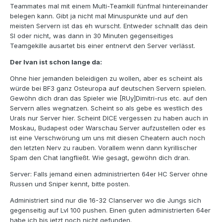
Teammates mal mit einem Multi-Teamkill fünfmal hintereinander
belegen kann. Gibt ja nicht mal Minuspunkte und auf den
meisten Servern ist das eh wurscht. Entweder schnallt das dein
Sl oder nicht, was dann in 30 Minuten gegenseitiges
Teamgekille ausartet bis einer entnervt den Server verlässt.
Der Ivan ist schon lange da:
Ohne hier jemanden beleidigen zu wollen, aber es scheint als
würde bei BF3 ganz Osteuropa auf deutschen Servern spielen.
Gewöhn dich dran das Spieler wie [RUy]Dimitri-rus etc. auf den
Servern alles wegnatzen. Scheint so als gebe es westlich des
Urals nur Server hier. Scheint DICE vergessen zu haben auch in
Moskau, Budapest oder Warschau Server aufzustellen oder es
ist eine Verschwörung um uns mit diesen Cheatern auch noch
den letzten Nerv zu rauben. Vorallem wenn dann kyrillischer
Spam den Chat langfließt. Wie gesagt, gewöhn dich dran.
Server: Falls jemand einen administrierten 64er HC Server ohne
Russen und Sniper kennt, bitte posten.
Administriert sind nur die 16-32 Clanserver wo die Jungs sich
gegenseitig auf Lvl 100 pushen. Einen guten administrierten 64er
habe ich bis jetzt noch nicht gefunden.