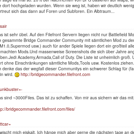
e dort hochgeladen wurden. Wenn sie weg ist, haben wir deutlich weni
rtreut sich das dann auf Foren und Subforen. Ein Albtraum...
sair
s ist sehr übel. Auf den Filefront Servern liegen nicht nur Battlefield
e gesammte Bridge Commander Community mit sämtlichen Mod zu de
M1.0,Supermod usw.) auch für ander Spiele liegen dort ein großteil all
machten Mods.Und massenweise Screenshots die sich über Jahre a
ben.Jedi Academy,Armada,Call of Duty. Die Liste ist unheimlich groß
rt ohne Einschränkungen sämtliche Mods,Tools usw. Kostenlos ziehen
h denke das der wegfall dieser Communitys ein schwerer Schlag für (f
in wird.
http://bridgecommander.filefront.com
unkbuster=-
s sind ~3000Files. Das ist zu schaffen. Von mir aus sichern wir das mit
tp://bridgecommander.filefront.com/files/
ttcar=
wischt mich eiskalt. Ich hänge mich aber gerne die nächsten tage an 