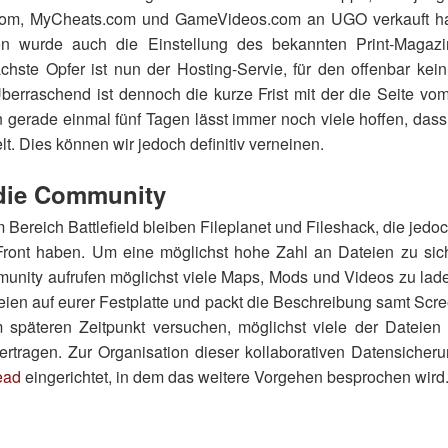
com, MyCheats.com und GameVideos.com an UGO verkauft h
ion wurde auch die Einstellung des bekannten Print-Maga
hste Opfer ist nun der Hosting-Servie, für den offenbar kei
berraschend ist dennoch die kurze Frist mit der die Seite 
on gerade einmal fünf Tagen lässt immer noch viele hoffen, das
lt. Dies können wir jedoch definitiv verneinen.
 die Community
m Bereich Battlefield bleiben Fileplanet und Fileshack, die jedo
ront haben. Um eine möglichst hohe Zahl an Dateien zu sic
unity aufrufen möglichst viele Maps, Mods und Videos zu lade
eien auf eurer Festplatte und packt die Beschreibung samt Scr
späteren Zeitpunkt versuchen, möglichst viele der Dateien
rtragen. Zur Organisation dieser kollaborativen Datensicheru
ead
eingerichtet, in dem das weitere Vorgehen besprochen wird. D