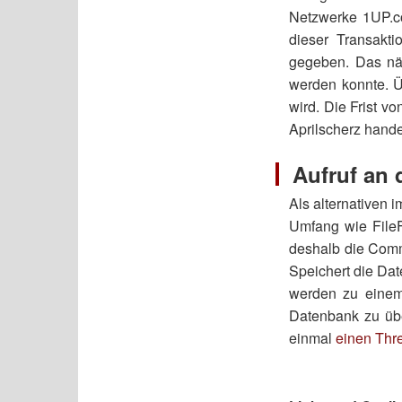
Netzwerke 1UP.
dieser Transakt
gegeben. Das näc
werden konnte. Ü
wird. Die Frist v
Aprilscherz hande
Aufruf an
Als alternativen i
Umfang wie FileF
deshalb die Comm
Speichert die Dat
werden zu einem 
Datenbank zu übe
einmal
einen Thr