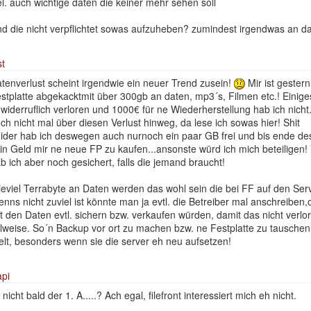
el. auch wichtige daten die keiner mehr sehen soll
nd die nicht verpflichtet sowas aufzuheben? zumindest irgendwas an d
t
tenverlust scheint irgendwie ein neuer Trend zusein!
Mir ist gester
stplatte abgekacktmit über 300gb an daten, mp3´s, Filmen etc.! Einiges 
widerruflich verloren und 1000€ für ne Wiederherstellung hab ich nicht..
ch nicht mal über diesen Verlust hinweg, da lese ich sowas hier! Shit
ider hab ich deswegen auch nurnoch ein paar GB frei und bis ende d
in Geld mir ne neue FP zu kaufen...ansonste würd ich mich beteiligen
b ich aber noch gesichert, falls die jemand braucht!
eviel Terrabyte an Daten werden das wohl sein die bei FF auf den Ser
nns nicht zuviel ist könnte man ja evtl. die Betreiber mal anschreiben,o
t den Daten evtl. sichern bzw. verkaufen würden, damit das nicht verlor
ilweise. So´n Backup vor ort zu machen bzw. ne Festplatte zu tauschen k
lt, besonders wenn sie die server eh neu aufsetzen!
pi
t nicht bald der 1. A.....? Ach egal, filefront interessiert mich eh nicht.