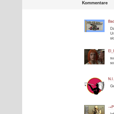
Kommentare
Ba
Da
Un
si
El_
su
so
N.I
Ge
-=P
Ic