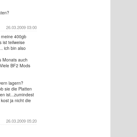
aten?
26.03.2009 03:00
n meine 400gb
ist teilweise
. ich bin also
es Monats auch
! Viele BF2 Mods
vern lagern?
b sie die Platten
en ist...zumindest
ost ja nicht die
26.03.2009 05:20