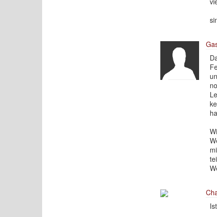
vi
si
Gas
Da
Fe
un
no
Le
ke
ha
Wi
We
mi
te
We
Cha
Is