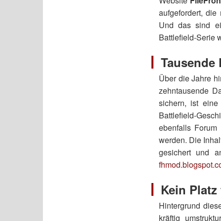
Website
FileFron
aufgefordert, die
Und das sind ei
Battlefield-Serie 
Tausende 
Über die Jahre h
zehntausende Dat
sichern, ist ei
Battlefield-Ges
ebenfalls Forum 
werden. Die Inhal
gesichert und a
fhmod.blogspot.
Kein Platz
Hintergrund dies
kräftig umstrukt