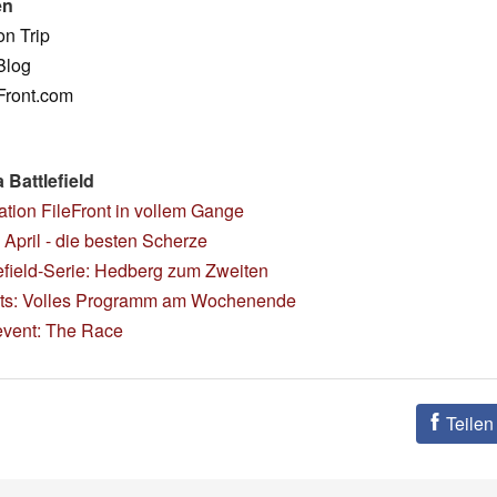
en
on Trip
Blog
eFront.com
Battlefield
tion FileFront in vollem Gange
, April - die besten Scherze
efield-Serie: Hedberg zum Zweiten
ts: Volles Programm am Wochenende
vent: The Race
Teilen