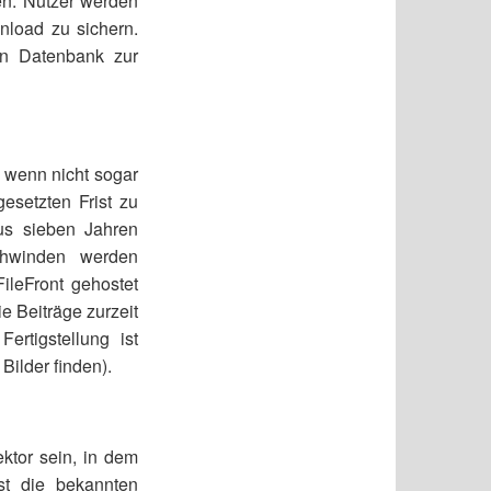
n. Nutzer werden
wnload zu sichern.
en Datenbank zur
 wenn nicht sogar
esetzten Frist zu
us sieben Jahren
schwinden werden
ileFront gehostet
ie Beiträge zurzeit
rtigstellung ist
 Bilder finden).
ktor sein, in dem
gst die bekannten