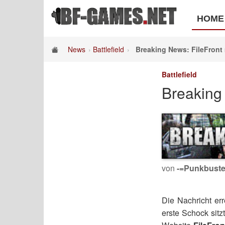
HOME
News
Battlefield
Breaking News: FileFront
Battlefield
Breaking 
von
-=Punkbuste
Die Nachricht er
erste Schock sitzt