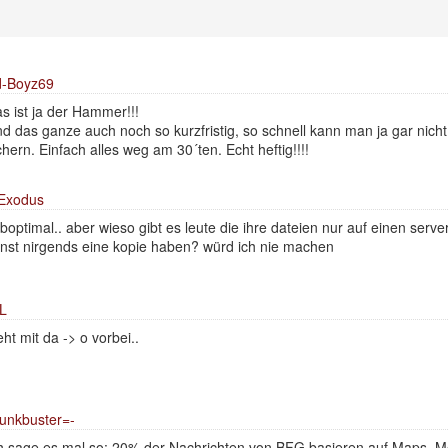
d-Boyz69
s ist ja der Hammer!!!
d das ganze auch noch so kurzfristig, so schnell kann man ja gar nicht
chern. Einfach alles weg am 30´ten. Echt heftig!!!!
Exodus
boptimal.. aber wieso gibt es leute die ihre dateien nur auf einen serv
nst nirgends eine kopie haben? würd ich nie machen
.L
ht mit da -> o vorbei..
unkbuster=-
h sage es mal so: 20% der Nachrichten von BFG basieren auf Maps, M