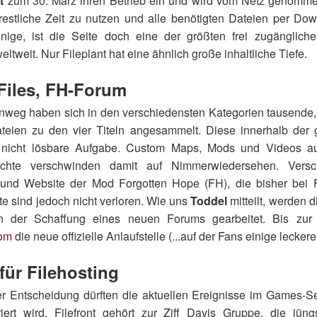
t
zum 30. März ihren Betrieb ein und wird vom Netz genomme
 restliche Zeit zu nutzen und alle benötigten Dateien per Do
nige, ist die Seite doch eine der größten frei zugänglich
weltweit. Nur Fileplant hat eine ähnlich große inhaltliche Tiefe.
Files, FH-Forum
inweg haben sich in den verschiedensten Kategorien tausende,
eien zu den vier Titeln angesammelt. Diese innerhalb der g
ne nicht lösbare Aufgabe. Custom Maps, Mods und Videos a
chichte verschwinden damit auf Nimmerwiedersehen. Ver
und Website der Mod Forgotten Hope (FH), die bisher bei F
te sind jedoch nicht verloren. Wie uns
Toddel
mitteilt, werden d
n der Schaffung eines neuen Forums gearbeitet. Bis zur Fe
com
die neue offizielle Anlaufstelle (...auf der Fans einige leckere
 für Filehosting
er Entscheidung dürften die aktuellen Ereignisse im Games-Se
uriert wird. Filefront gehört zur Ziff Davis Gruppe, die jün