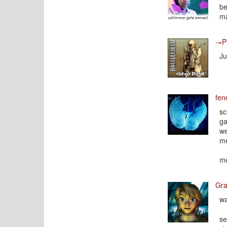
be
ma
-=P
Ju
fen
sc
ga
we
me
me
Gra
wa
se