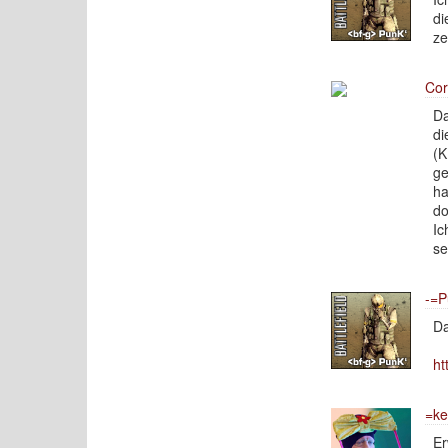
di
ze
Cor
Da
di
(K
ge
ha
do
Ic
se
-=P
Da
ht
=ke
Er