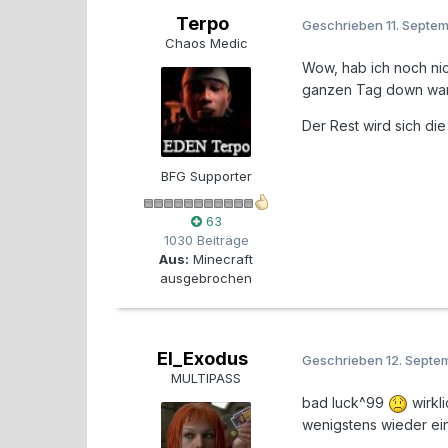
Terpo
Geschrieben
11. Septe
Chaos Medic
Wow, hab ich noch nic
ganzen Tag down war u
Der Rest wird sich di
BFG Supporter
63
1030 Beiträge
Aus:
Minecraft
ausgebrochen
El_Exodus
Geschrieben
12. Septe
MULTIPASS
bad luck^99
wirkli
wenigstens wieder eine