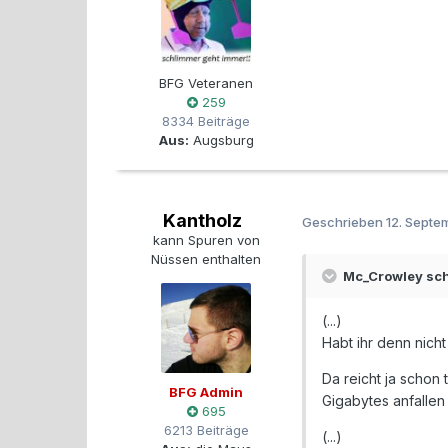
BFG Veteranen
259
8334 Beiträge
Aus:
Augsburg
Kantholz
Geschrieben
12. Septe
kann Spuren von
Nüssen enthalten
Mc_Crowley sch
(...)
Habt ihr denn nich
Da reicht ja schon
BFG Admin
Gigabytes anfallen
695
6213 Beiträge
(...)