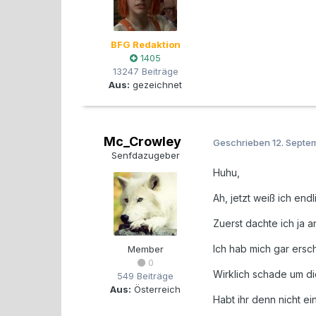
BFG Redaktion
1405
13247 Beiträge
Aus:
gezeichnet
Mc_Crowley
Geschrieben
12. Septe
Senfdazugeber
Huhu,
Ah, jetzt weiß ich endl
Zuerst dachte ich ja 
Ich hab mich gar ersch
Member
0
Wirklich schade um di
549 Beiträge
Aus:
Österreich
Habt ihr denn nicht e