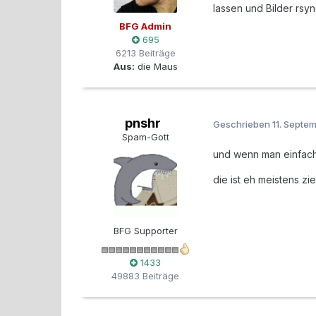
lassen und Bilder rsy
BFG Admin
695
6213 Beiträge
Aus:
die Maus
pnshr
Geschrieben
11. Septe
Spam-Gott
und wenn man einfach 
die ist eh meistens zi
BFG Supporter
1433
49883 Beiträge