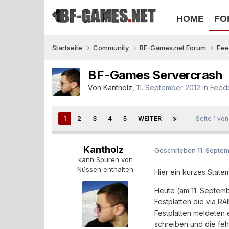
HOME
FO
Startseite
Community
BF-Games.net Forum
Fe
BF-Games Servercrash
Von
Kantholz
,
11. September 2012
in
Feed
1
2
3
4
5
WEITER
Seite 1 vo
Kantholz
Geschrieben
11. Septe
kann Spuren von
Nüssen enthalten
Hier ein kurzes Statem
Heute (am 11. Septem
Festplatten die via RA
Festplatten meldeten 
schreiben und die fe