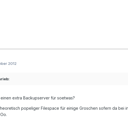
mber 2012
rieb:
t einen extra Backupserver für soetwas?
 theoretisch popeliger Filespace für einige Groschen sofern da bei i
 Oo.