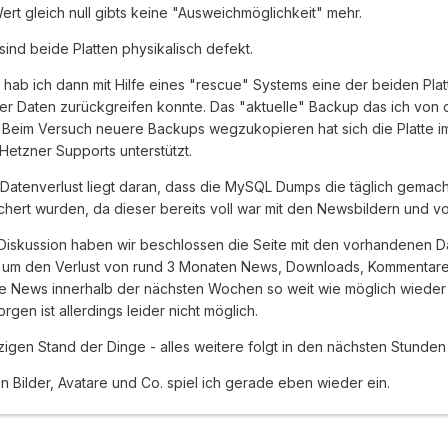
 Wert gleich null gibts keine "Ausweichmöglichkeit" mehr.
sind beide Platten physikalisch defekt.
hab ich dann mit Hilfe eines "rescue" Systems eine der beiden Pl
der Daten zurückgreifen konnte. Das "aktuelle" Backup das ich von 
. Beim Versuch neuere Backups wegzukopieren hat sich die Platte i
etzner Supports unterstützt.
Datenverlust liegt daran, dass die MySQL Dumps die täglich gemac
hert wurden, da dieser bereits voll war mit den Newsbildern und v
Diskussion haben wir beschlossen die Seite mit den vorhandenen Da
 um den Verlust von rund 3 Monaten News, Downloads, Kommentaren,
ie News innerhalb der nächsten Wochen so weit wie möglich wieder 
rgen ist allerdings leider nicht möglich.
tzigen Stand der Dinge - alles weitere folgt in den nächsten Stunde
 Bilder, Avatare und Co. spiel ich gerade eben wieder ein.