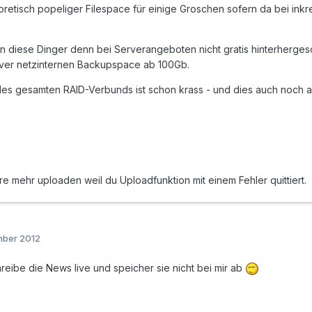
eoretisch popeliger Filespace für einige Groschen sofern da bei ink
n diese Dinger denn bei Serverangeboten nicht gratis hinterherge
rver netzinternen Backupspace ab 100Gb.
des gesamten RAID-Verbunds ist schon krass - und dies auch noch a
e mehr uploaden weil du Uploadfunktion mit einem Fehler quittiert.
mber 2012
hreibe die News live und speicher sie nicht bei mir ab