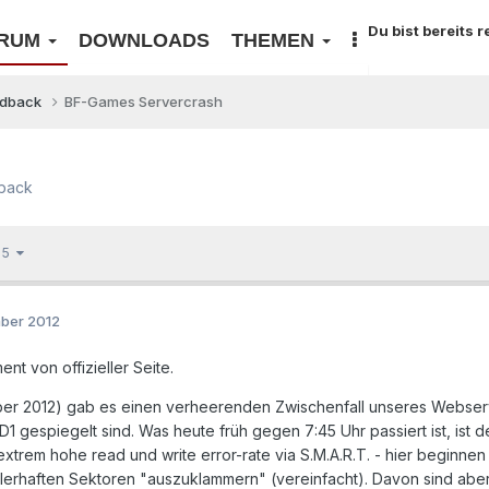
Du bist bereits 
RUM
DOWNLOADS
THEMEN
edback
BF-Games Servercrash
back
n 5
mber 2012
ent von offizieller Seite.
ber 2012) gab es einen verheerenden Zwischenfall unseres Webserv
ID1 gespiegelt sind. Was heute früh gegen 7:45 Uhr passiert ist, is
extrem hohe read und write error-rate via S.M.A.R.T. - hier beginne
hlerhaften Sektoren "auszuklammern" (vereinfacht). Davon sind abe