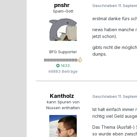
pnshr
Geschrieben
11. Septe
Spam-Gott
erstmal danke fürs sch
news haben manche red
jetzt schon).
gibts nicht die mögli
BFG Supporter
dumps.
1433
49883 Beiträge
Kantholz
Geschrieben
11. Septe
kann Spuren von
Nüssen enthalten
Ist halt einfach immer
richtig viel Geld ausg
Das Thema (Ausfall-) 
so wurde eben zwische