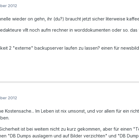
mber 2012
nelle wieder on gehn, ihr (du?) braucht jetzt sicher literweise kaffe
akteure vllt noch aufm rechner in worddokumenten oder so. das for
chkeit 2 "externe" backupserver laufen zu lassen? einen für newsbi
mber 2012
 ne Kostensache... Im Leben ist nix umsonst, und vor allem für ein r
eben.
Sicherheit ist bei weitem nicht zu kurz gekommen, aber für einen "T
n "DB Dumps auslagern und auf Bilder verzichten" und "DB Dumps lo