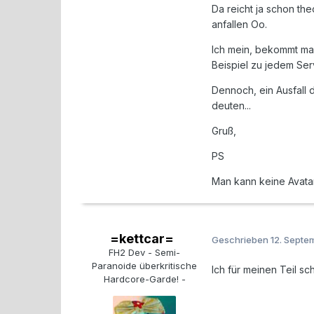
Da reicht ja schon th
anfallen Oo.
Ich mein, bekommt ma
Beispiel zu jedem Se
Dennoch, ein Ausfall 
deuten...
Gruß,
PS
Man kann keine Avatar
=kettcar=
Geschrieben
12. Septe
FH2 Dev - Semi-
Paranoide überkritische
Ich für meinen Teil sc
Hardcore-Garde! -